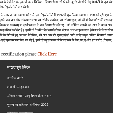
तरह के रेजीडेंट थे, एक जो काय चिकित्‍सा विभाग से आ रहे थे और दूसरे जो सीधे नेफ्रोलॉजी से जुड़ रहे
ड ऑफ नेफ्रोलॉजी कर रहे थे।
यों के साथ बनाया गया था और डी. एम. नेफ्रोलॉजी में 1992 में शुरू किया गया था। 1989 में प्रो. एस
इसके बाद चार और संकाय सदस्य, डॉ. संजीव सक्सेना, डॉ. संजय गुप्ता, डॉ. डी भौमिक और डॉ. एस महाजन व
स्वैच्छिक या अन्यथा) या इस्तीफा देने के बाद विभाग से चले गए। डॉ. सौमिता बागची, डॉ. आर के यादव और 
 तेरह वरिष्ठ रेजीडेंट हैं। इसमें नौ नियमित हेमोडायलिसिस स्टेशन, चार आइसोलेशन हेमोडायलिसिस स्टेशन
ूमि के रोगियों हेतु, प्लाज्‍मा फेरेसिस, सी आर आर टी, एसएलईडी आदि सहित बहुत अधिक रियायती लागत
गुर्दा प्रत्‍यारोपण किए जा रहे हैं; इनमें से बहुसंख्यक जीवित संबंधी से किए गए हैं और मृत शरीर (कैडेवर) स
 rectification please
Click Here
महत्वपूर्ण लिंक
नागरिक चार्टर
एम्स ऑनलाइन दान
अखिल भारतीय आयुर्विज्ञान संस्थान दान
सूचना का अधिकार अधिनियम 2005