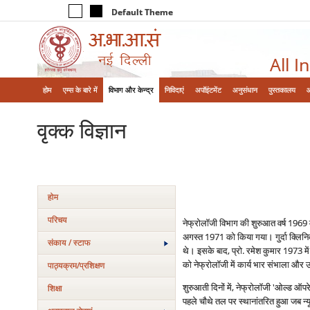
Default Theme
All I
होम
एम्‍स के बारे में
विभाग और केन्‍द्र
निविदाएं
अपॉइंटमेंट
अनुसंधान
पुस्तकालय
वृक्‍क विज्ञान
होम
परिचय
नेफ्रोलॉजी विभाग की शुरुआत वर्ष 1969
अगस्त 1971 को किया गया। गुर्दा क्लिनिक
संकाय / स्टाफ
थे। इसके बाद, प्रो. रमेश कुमार 1973 में
को नेफ्रोलॉजी में कार्य भार संभाला और
पाठ्यक्रम/प्रशिक्षण
शुरुआती दिनों में, नेफ्रोलॉजी 'ओल्ड ऑ
शिक्षा
पहले चौथे तल पर स्थानांतरित हुआ जब न्यूर