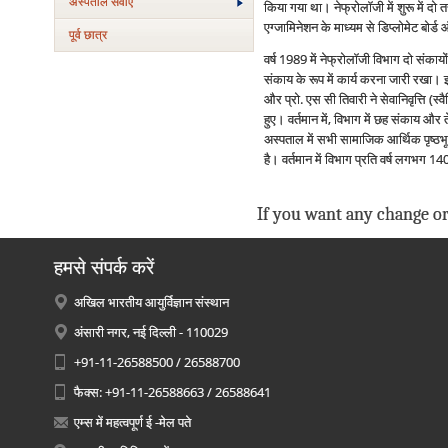
अस्‍पताल सेवाएं
किया गया था। नेफ्रोलॉजी में शुरू में दो 
एग्जामिनेशन के माध्यम से डिप्लोमेट बोर्
पूर्व छात्र
वर्ष 1989 में नेफ्रोलॉजी विभाग दो संका
संकाय के रूप में कार्य करना जारी रखा। 
और प्रो. एस सी तिवारी ने सेवानिवृत्ति (
हुए। वर्तमान में, विभाग में छह संकाय और
अस्पताल में सभी सामाजिक आर्थिक पृष्ठभ
है। वर्तमान में विभाग प्रति वर्ष लगभग 140 
If you want any change or
हमसे संपर्क करें
अखिल भारतीय आयुर्विज्ञान संस्थान
अंसारी नगर, नई दिल्ली - 110029
+91-11-26588500 / 26588700
फैक्स: +91-11-26588663 / 26588641
एम्स में महत्वपूर्ण ई -मेल पते