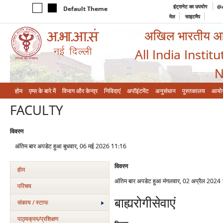
इंट्रानेट का उपयोग
@a
Default Theme
मेल
साइटमैप
अखिल भारतीय आयुर
All India Instit
N
होम
एम्‍स के बारे में
विभाग और केन्‍द्र
निविदाएं
अपॉइंटमेंट
अनुसंधान
पुस्तकालय
आयो
FACULTY
विवरण
अंतिम बार अपडेट हुआ बुधवार, 06 मई 2026 11:16
विवरण
होम
अंतिम बार अपडेट हुआ मंगलवार, 02 अप्रैल 2024
परिचय
बाह्यरोगीसेवाएं
संकाय / स्टाफ
पाठ्यक्रम/प्रशिक्षण