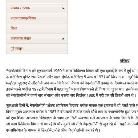
संकाय / स्टाफ
पाठ्यक्रम/प्रशिक्षण
शिक्षा
अस्‍पताल सेवाएं
पूर्व छात्र
परिचय
नेफ्रोलॉजी विभाग की शुरुआत वर्ष 1969 में काय चिकित्सा विभाग की एक इकाई के रूप में हुई थ
डायलिसिस यूनिट स्थापित की और पहला हेमोडायलिसिस 5 अगस्त 1971 को किया गया। गुर्दा क्लिनि
मल्होत्रा यूएसए से लौटने के बाद काय चिकित्सा विभाग की नेफ्रोलॉजी इकाई की देखभाल करने वाल
इससे पहले अप्रैल 1972 में विभाग में पहला गुर्दा प्रत्‍यारोपण पहले ही किया जा चुका था। इसके बा
को नेफ्रोलॉजी में कार्य भार संभाला और उसके बाद सितंबर 1980 में प्रो एस सी तिवारी आए थे।
शुरुआती दिनों में, नेफ्रोलॉजी 'ओल्ड ऑपरेशन थिएटर' ब्लॉक नामक एक इमारत में थी, जहाँ पहल
विभाग मुख्य अस्पताल ब्लॉक में 1987 में दीपावली से ठीक पहले चौथे तल पर स्थानांतरित हुआ जब न्यू
को एक शिक्षण अस्पताल विशेषज्ञता के साथ एक निजी व्‍यवस्‍था वाले अस्पताल के साथ मिलाने के लिए पु
जो काय चिकित्‍सा विभाग से आ रहे थे और दूसरे जो सीधे नेफ्रोलॉजी से जुड़ रहे थे। पहले की अवधि 
एग्जामिनेशन के माध्यम से डिप्लोमेट बोर्ड ऑफ नेफ्रोलॉजी कर रहे थे।