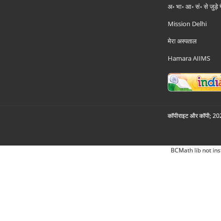
अ॰ भा॰ आ॰ सं॰ से जुड़े
Mission Delhi
मेरा अस्पताल
Hamara AIIMS
कॉपीराइट और कॉपी; 2026
BCMath lib not ins