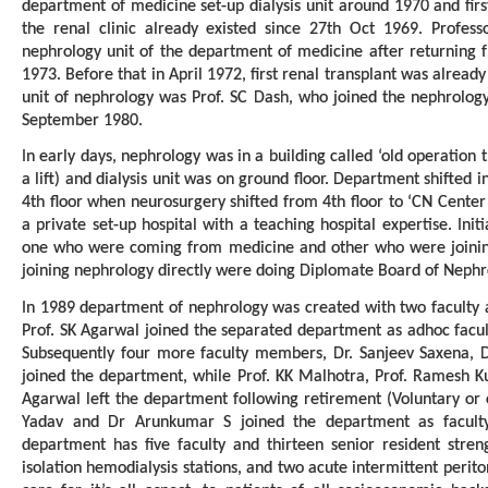
department of medicine set-up dialysis unit around 1970 and fi
the renal clinic already existed since 27th Oct 1969. Profess
nephrology unit of the department of medicine after returning 
1973. Before that in April 1972, first renal transplant was alread
unit of nephrology was Prof. SC Dash, who joined the nephrolog
September 1980.
In early days, nephrology was in a building called ‘old operation 
a lift) and dialysis unit was on ground floor. Department shifted 
4th floor when neurosurgery shifted from 4th floor to ‘CN Cente
a private set-up hospital with a teaching hospital expertise. Init
one who were coming from medicine and other who were joining n
joining nephrology directly were doing Diplomate Board of Nephr
In 1989 department of nephrology was created with two faculty 
Prof. SK Agarwal joined the separated department as adhoc facul
Subsequently four more faculty members, Dr. Sanjeev Saxena, 
joined the department, while Prof. KK Malhotra, Prof. Ramesh Ku
Agarwal left the department following retirement (Voluntary or 
Yadav and Dr Arunkumar S joined the department as faculty
department has five faculty and thirteen senior resident streng
isolation hemodialysis stations, and two acute intermittent perito