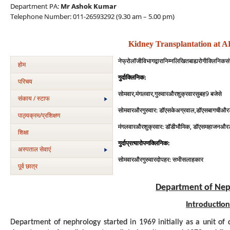
Department PA:
Mr Ashok Kumar
Telephone Number: 011-26593292 (9.30 am – 5.00 pm)
Kidney Transplantation at 
नेफ्रोलॉजी
विभाग
द्वारा
निम्नलिखित
बाह्य
रोगी
क्ल
निक
स
होम
:
गुर्दा
क्लिनिक
परिचय
,
,
9
सोमवार
मंगलवार
गुरुवार
और
शुक्रवार
सुबह
बजे
से
संकाय / स्टाफ
:
एस
के
अग्रवाल
,
सोमवार
और
गुरुवार
डॉ
डॉ
एस
बागची
और
पाठ्यक्रम/प्रशिक्षण
:
डी
भौमिक
,
मंगलवार
और
शुक्रवार
डॉ
डॉ
एस
महाजन
और
शिक्षा
:
गुर्दा
प्रत्‍यारोपण
क्लिनिक
अस्‍पताल सेवाएं
:
सलाहकार
सोमवार
और
गुरुवार
दोपहर
सभी
पूर्व छात्र
Department of Nep
Introductio
Department of nephrology started in 1969 initially as a unit of