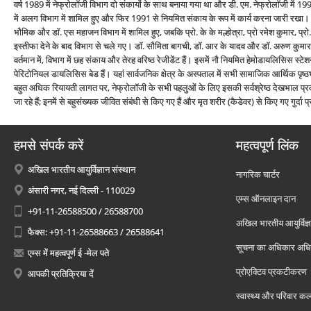
वर्ष 1989 में नेफ्रोलॉजी विभाग दो संकायों के साथ बनाया गया था और डी. एम. नेफ्रोलॉजी में 199
में अलग विभाग में शामिल हुए और फिर 1991 से नियमित संकाय के रूप में कार्य करना जारी रखा। 
भौमिक और डॉ. एस महाजन विभाग में शामिल हुए, जबकि प्रो. के के मल्होत्रा, प्रो रमेश कुमार, प्रो.
इस्तीफा देने के बाद विभाग से चले गए। डॉ. सौमिता बागची, डॉ. आर के यादव और डॉ. अरुण कुमार एस
वर्तमान में, विभाग में छह संकाय और तेरह वरिष्ठ रेजीडेंट हैं। इसमें नौ नियमित हेमोडायलिसिस स
पेरिटोनियल डायलिसिस बेड हैं। यहां सार्वजनिक क्षेत्र के अस्पताल में सभी सामाजिक आर्थिक पृष्
बहुत अधिक रियायती लागत पर, नेफ्रोलॉजी के सभी पहलुओं के लिए इसकी सर्वश्रेष्ठ देखभाल प्रदान क
जा रहे हैं; इनमें से बहुसंख्यक जीवित संबंधी से किए गए हैं और मृत शरीर (कैडेवर) से किए गए गुर्दा प्र
हमसे संपर्क करें
महत्वपूर्ण लिंक
अखिल भारतीय आयुर्विज्ञान संस्थान
नागरिक चार्टर
अंसारी नगर, नई दिल्ली - 110029
एम्स ऑनलाइन दान
+91-11-26588500 / 26588700
अखिल भारतीय आयुर्विज्ञ
फैक्स: +91-11-26588663 / 26588641
सूचना का अधिकार अध
एम्स में महत्वपूर्ण ई -मेल पते
प्रोएक्टिव प्रकटीकरण
आपकी प्रतिक्रिया दें
स्वास्थ्य और परिवार कल