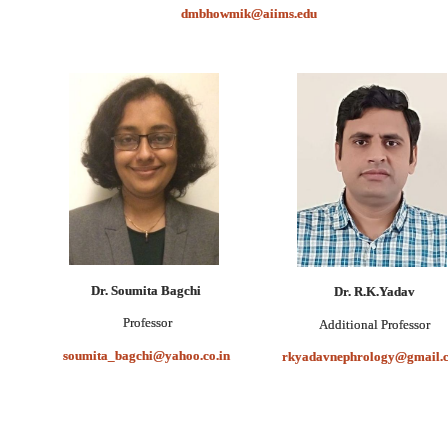
dmbhowmik@aiims.edu
Dr. Soumita Bagchi
Dr. R.K.Yadav
Professor
Professor
Additional
soumita_bagchi@yahoo.co.in
rkyadavnephrology@gmail.