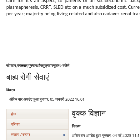
care for it’s all aspect, to patients of all socioeconomic back
plasmapheresis, CRRT, SLED etc on a much subsidized cost. Curre
per year; majority being living related and also cadaver renal tra
,
,
9
सोमवार
मंगलवार
गुरुवार
और
शुक्रवार
सुबह
बजे
से
बाह्य रोगी सेवाएं
विवरण
अंतिम बार अपडेट हुआ बुधवार, 05 जनवरी 2022 16:01
वृक्‍क विज्ञान
होम
परिचय
विवरण
संकाय / स्टाफ
अंतिम बार अपडेट हुआ गुरुवार, 04 मई 2023 11: