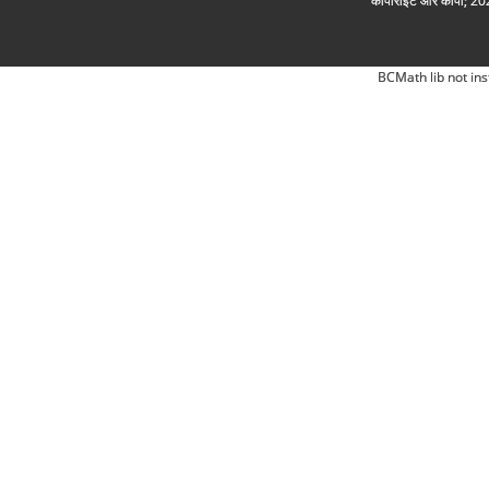
कॉपीराइट और कॉपी; 2026
BCMath lib not ins