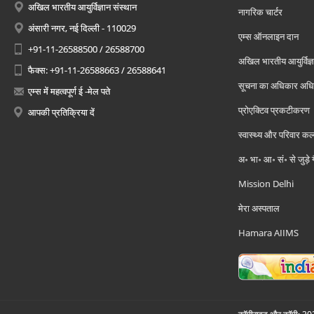
अखिल भारतीय आयुर्विज्ञान संस्थान
नागरिक चार्टर
अंसारी नगर, नई दिल्ली - 110029
एम्स ऑनलाइन दान
+91-11-26588500 / 26588700
अखिल भारतीय आयुर्विज्ञ
फैक्स: +91-11-26588663 / 26588641
सूचना का अधिकार अध
एम्स में महत्वपूर्ण ई -मेल पते
प्रोएक्टिव प्रकटीकरण
आपकी प्रतिक्रिया दें
स्वास्थ्य और परिवार कल
अ॰ भा॰ आ॰ सं॰ से जुड़े
Mission Delhi
मेरा अस्पताल
Hamara AIIMS