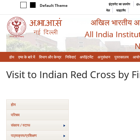
इंट्रानेट का उपयोग
@a
Default Theme
मेल
साइटमैप
अखिल भारतीय आयुर
All India Instit
N
होम
एम्‍स के बारे में
विभाग और केन्‍द्र
निविदाएं
अपॉइंटमेंट
अनुसंधान
पुस्तकालय
आयो
Visit to Indian Red Cross by F
होम
परिचय
संकाय / स्टाफ
पाठ्यक्रम/प्रशिक्षण