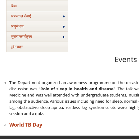
शिक्षा
अस्‍पताल सेवाएं
अनुसंधान
सूचना/कार्यक्रम
पूर्व छात्र
Events
The Department organized an awareness programme on the occasi
discussion was “
Role of sleep in health and disease
”. The talk 
Medicine and was well attended with undergraduate students, nursing
among the audience. Various issues including need for sleep, normal d
lag, obstructive sleep apnea, restless leg syndrome, etc were highl
session and a quiz.
World TB Day