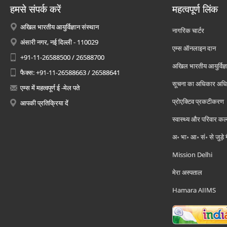
हमसे संपर्क करें
महत्वपूर्ण लिंक
अखिल भारतीय आयुर्विज्ञान संस्थान
नागरिक चार्टर
अंसारी नगर, नई दिल्ली - 110029
एम्स ऑनलाइन दान
+91-11-26588500 / 26588700
अखिल भारतीय आयुर्विज्ञ
फैक्स: +91-11-26588663 / 26588641
सूचना का अधिकार अध
एम्स में महत्वपूर्ण ई -मेल पते
प्रोएक्टिव प्रकटीकरण
आपकी प्रतिक्रिया दें
स्वास्थ्य और परिवार कल
अ॰ भा॰ आ॰ सं॰ से जुड़े
Mission Delhi
मेरा अस्पताल
Hamara AIIMS