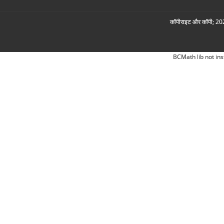
कॉपीराइट और कॉपी; 2026
BCMath lib not ins