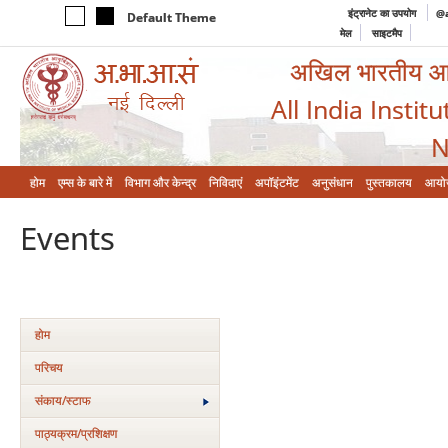
इंट्रानेट का उपयोग
@a
Default Theme
मेल
साइटमैप
अखिल भारतीय आयुर
All India Instit
N
होम
एम्‍स के बारे में
विभाग और केन्‍द्र
निविदाएं
अपॉइंटमेंट
अनुसंधान
पुस्तकालय
आयो
Events
होम
परिचय
संकाय/स्‍टाफ
पाठ्यक्रम/प्रशिक्षण