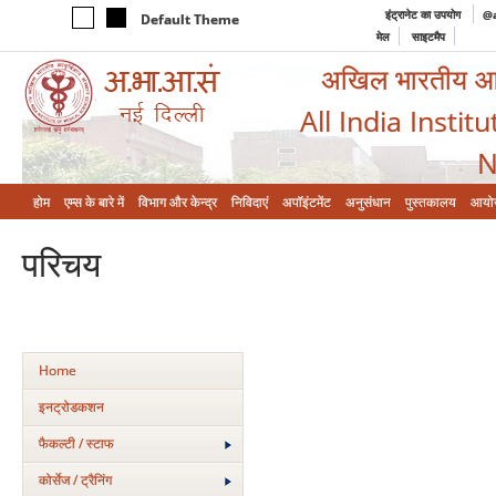
इंट्रानेट का उपयोग
@a
Default Theme
मेल
साइटमैप
अखिल भारतीय आयुर
All India Instit
N
होम
एम्‍स के बारे में
विभाग और केन्‍द्र
निविदाएं
अपॉइंटमेंट
अनुसंधान
पुस्तकालय
आयो
परिचय
Home
इनट्रोडकशन
फैकल्टी / स्टाफ
कोर्सेज / ट्रैनिंग