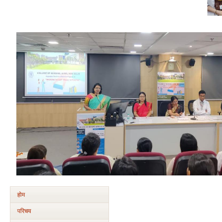
होम
परिचय