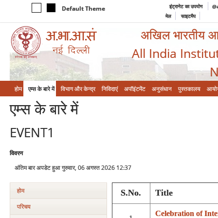
इंट्रानेट का उपयोग
@a
Default Theme
मेल
साइटमैप
अखिल भारतीय आयुर
All India Instit
N
होम
एम्‍स के बारे में
विभाग और केन्‍द्र
निविदाएं
अपॉइंटमेंट
अनुसंधान
पुस्तकालय
आयो
एम्‍स के बारे में
EVENT1
विवरण
अंतिम बार अपडेट हुआ गुरुवार, 06 अगस्त 2026 12:37
होम
S.No.
Title
परिचय
Celebration of Inte