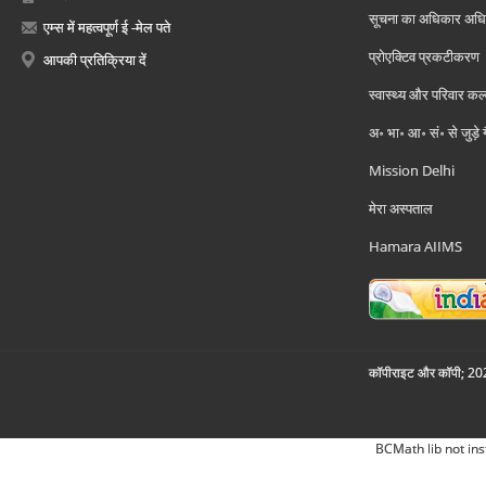
सूचना का अधिकार अध
एम्स में महत्वपूर्ण ई -मेल पते
प्रोएक्टिव प्रकटीकरण
आपकी प्रतिक्रिया दें
स्वास्थ्य और परिवार कल
अ॰ भा॰ आ॰ सं॰ से जुड़े
Mission Delhi
मेरा अस्पताल
Hamara AIIMS
कॉपीराइट और कॉपी; 2026
BCMath lib not ins