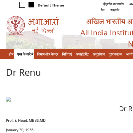
इंट्रानेट का उपयोग
@a
Default Theme
मेल
साइटमैप
अखिल भारतीय आयुर
All India Instit
N
होम
एम्‍स के बारे में
विभाग और केन्‍द्र
निविदाएं
अपॉइंटमेंट
अनुसंधान
पुस्तकालय
आयो
Dr Renu
Dr 
Prof. & Head, MBBS,MD
January 30, 1956