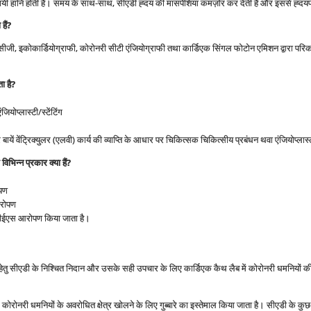
 स्थायी हानि होती हैं। समय के साथ-साथ, सीएडी ह्दय की मांसपेशियां कमज़ोर कर देती हैं और इससे ह्द
हैं
?
ी, इकोकार्डियोग्राफी, कोरोनरी सीटी एंजियोग्राफी तथा कार्डिएक सिंगल फोटोन एमिशन द्वारा परिक
ा है
?
योप्लास्टी/स्टेंटिंग
बायें वेंट्रिक्युलर (एलवी) कार्य की व्याप्ति के आधार पर चिकित्सक चिकित्सीय प्रबंधन थवा एंजियोप्लास
 विभिन्न प्रकार क्या हैं
?
पण
आरोपण
डीईएस आरोपण किया जाता है।
 हेतु सीएडी के निश्चित निदान और उसके सही उपचार के लिए कार्डिएक कैथ लैब में कोरोनरी धमनियों की 
ं कोरोनरी धमनियों के अवरोधित क्षेत्र खोलने के लिए गुब्बारे का इस्तेमाल किया जाता है। सीएडी के कु