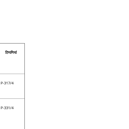
टिप्पणियां
P-317/4
P-331/4