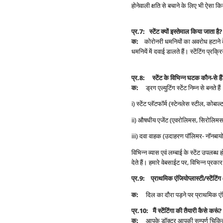
होनेवाली क्षति से बचाने के लिए भी ऐसा किया
प्र
.7:
स्टेंट क्यों इस्तेमाल किया जाता है
?
क
:
कोरोनरी धमनियों का अवरोध हटाने के लि
धमनियें में दवाई डालते हैं। स्टेंटिंग प्रक
प्र
.8:
स्टेंट के विभिन्न घटक कौन-से हैं
क
:
ड्रग एल्युटिंग स्टेंट निम्न से बनते हैं
i) स्टेंट प्लॅटफॉर्म (स्टेनलेस स्टील, को
ii) औषधीय एजेंट (एवरोलिमस, सिरोलिमस,
iii) दवा वाहक (उदाहरण पॉलिमर- नॉनबायो
विभिन्न व्यास एवं लम्बाई के स्टेंट उपलब्
देते हैं। हमारे वेबसाईट पर, विभिन्न प्
प्र
.9:
प्राथमिक एंजियोप्लास्टी/स्टें
क
:
दिल का दौरा पड़ने पर प्राथमिक एंजियो
प्र
.10:
मैं स्टेंटिंगा की तैयारी कैसे करूं
?
क
:
आपके डॉक्टर आपकी सम्पूर्ण चिकित्सा ज