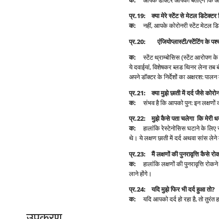
क
:
आपके डॉक्टर आपको बताएंगे कि आपक
प्र
.19:
क्या मेरे स्टेंट से मेटल डिटेक्टर 
क
:
नहीं, आपके कोरोनरी स्टेंट मेटल डिट
प्र
.20:
एंजियोप्लास्टी/स्टेंटिंग के 
क
:
स्टेंट थ्राम्बोसिस (स्टेंट आरोपण के 
ये दवाईयां, विशेषकर ब्लड थिनर लेना तब 
अपने डॉक्टर के निर्देशों का अक्षरश: पालन
प्र
.21:
क्या मुझे छाती में दर्द जैसे को
क
:
संभव है कि आपको पुन: इन लक्षणों क
प्र
.22:
मुझे कैसे पता चलेगा कि मेरी ध
क
:
हालांकि रेस्टेनोसिस घटाने के लिए स्ट
थे। ये लक्षण छाती में दर्द अथवा सांस लेन
प्र
.23:
मैं लक्षणों की पुनरावृत्ति कैसे र
क
:
हालांकि लक्षणों की पुनरावृत्ति रोक
लाने होंगे।
प्र
.24:
यदि मुझे फिर भी दर्द हुआ तो
?
क
:
यदि आपको दर्द हो रहा है, तो तुरंत ह
उपकरण