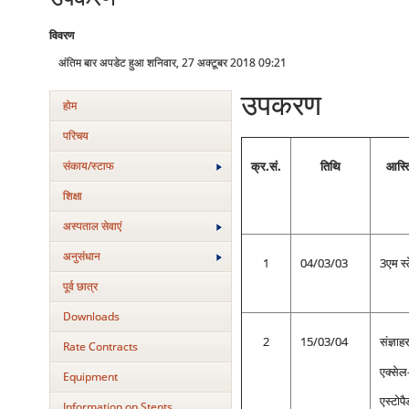
विवरण
अंतिम बार अपडेट हुआ शनिवार, 27 अक्टूबर 2018 09:21
उपकरण
होम
परिचय
संकाय/स्‍टाफ
क्र.सं.
तिथि
आस्ति
शिक्षा
अस्‍पताल सेवाएं
अनुसंधान
1
04/03/03
3एम स्
पूर्व छात्र
Downloads
2
15/03/04
संज्ञा
Rate Contracts
एक्से
Equipment
एस्टोप
Information on Stents