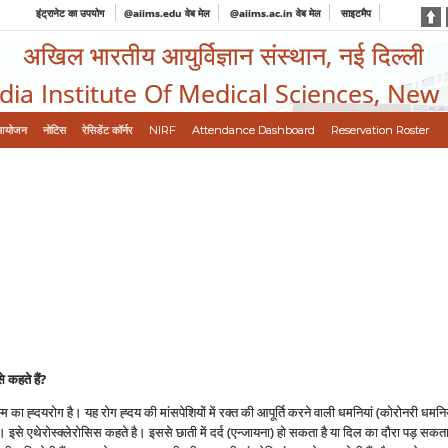
इंट्रानेट का उपयोग
@aiims.edu वेब मेल
@aiims.ac.in वेब मेल
साइटमैप
अखिल भारतीय आयुर्विज्ञान संस्थान, नई दिल्ली
ndia Institute Of Medical Sciences, New
आयोजन
नोटिस
रेसिडेंट कॉर्नर
NIRF
Attendance Dashboard
Reservation Roster
े कहते हैं
?
 ह्दयरोग है। यह रोग ह्दय की मांसपेशियों में रक्त की आपूर्ति करने वाली धमनियां (कोरोनरी धमनिया
 इसे एथेरोस्‍क्लेरोसिस कहते है। इससे छाती में दर्द (एन्जायना) हो सकता है या दिल का दौरा पड़ सक