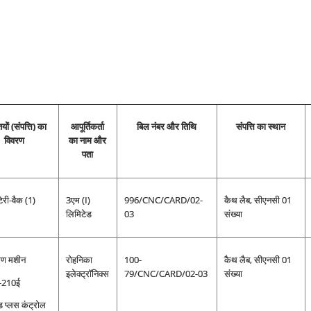
यों (संपत्ति) का
आपूर्तिकर्ता
बिल नंबर और
तिथि
संपत्ति का स्थान
विवरण
का नाम और
पता
टेरी-वैक (1)
3एम (I)
996/CNC/CARD/02-
कैथ लैब, सीएनसी 01
लिमिटेड
03
संख्या
हरण मशीन
रोहनिका
100-
कैथ लैब, सीएनसी 01
इलेक्ट्रॉनिक्स
79/CNC/CARD/02-03
संख्या
ल-210ई
ैड प्लस कंट्रोल