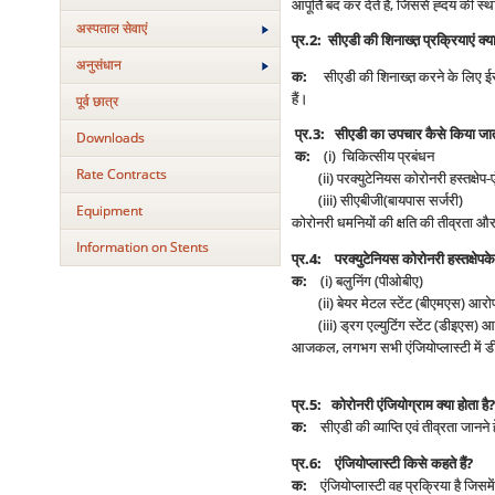
आपूर्ति बंद कर देते हैं, जिससे ह्दय की
अस्‍पताल सेवाएं
प्र
.2:
सीएडी की शिनाख्‍त़ प्रक्रियाएं क्या 
अनुसंधान
क
:
सीएडी की शिनाख्त़ करने के लिए ईसीज
हैं।
पूर्व छात्र
प्र
.3:
सीएडी का उपचार कैसे किया जात
Downloads
क
:
(i) चिकित्सीय प्रबंधन
Rate Contracts
(ii) परक्युटेनियस कोरोनरी हस्तक्षेप-एंजि
(iii) सीएबीजी(बायपास सर्जरी)
Equipment
कोरोनरी धमनियों की क्षति की तीव्रता और 
Information on Stents
प्र
.4:
परक्युटेनियस कोरोनरी हस्तक्षेप
के
क
:
(i) बलुनिंग (पीओबीए)
(ii) बेयर मेटल स्टेंट (बीएमएस) आरो
(iii) ड्रग एल्युटिंग स्टेंट (डीइएस) 
आजकल, लगभग सभी एंजियोप्लास्टी में 
प्र
.5:
कोरोनरी एंजियोग्राम क्या होता है
?
क
:
सीएडी की व्याप्ति एवं तीव्रता जानने
प्र
.6:
एंजियोप्लास्टी किसे कहते हैं
?
क
:
एंजियोप्लास्टी वह प्रक्रिया है जिसमे