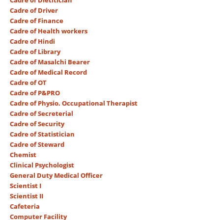
Cadre of Dietitician
Cadre of Driver
Cadre of Finance
Cadre of Health workers
Cadre of Hindi
Cadre of Library
Cadre of Masalchi Bearer
Cadre of Medical Record
Cadre of OT
Cadre of P&PRO
Cadre of Physio. Occupational Therapist
Cadre of Secreterial
Cadre of Security
Cadre of Statistician
Cadre of Steward
Chemist
Clinical Psychologist
General Duty Medical Officer
Scientist I
Scientist II
Cafeteria
Computer Facility