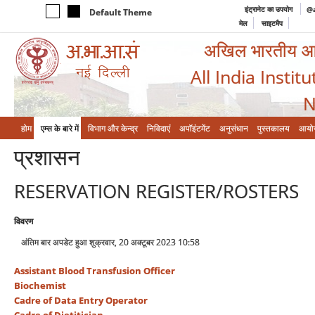
इंट्रानेट का उपयोग
@a
Default Theme
मेल
साइटमैप
अखिल भारतीय आयुर
All India Instit
N
होम
एम्‍स के बारे में
विभाग और केन्‍द्र
निविदाएं
अपॉइंटमेंट
अनुसंधान
पुस्तकालय
आयो
प्रशासन
RESERVATION REGISTER/ROSTERS
विवरण
अंतिम बार अपडेट हुआ शुक्रवार, 20 अक्टूबर 2023 10:58
Assistant Blood Transfusion Officer
Biochemist
Cadre of Data Entry Operator