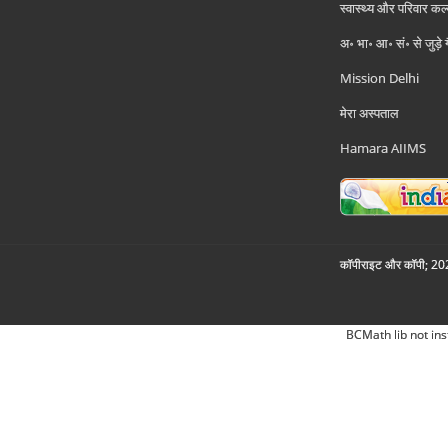
स्वास्थ्य और परिवार कल
अ॰ भा॰ आ॰ सं॰ से जुड़े
Mission Delhi
मेरा अस्पताल
Hamara AIIMS
कॉपीराइट और कॉपी; 2026
BCMath lib not ins