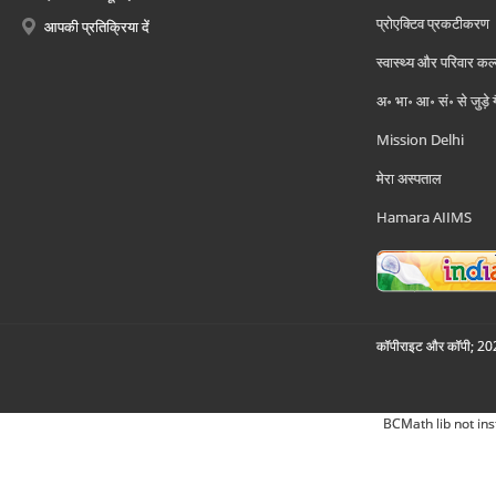
प्रोएक्टिव प्रकटीकरण
आपकी प्रतिक्रिया दें
स्वास्थ्य और परिवार कल
अ॰ भा॰ आ॰ सं॰ से जुड़े
Mission Delhi
मेरा अस्पताल
Hamara AIIMS
कॉपीराइट और कॉपी; 2026
BCMath lib not ins