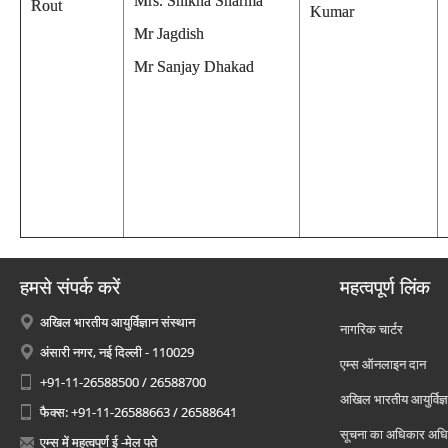
Mrs. Shikha Sharma
Rout
Kumar
Mr Jagdish
Mr Sanjay Dhakad
हमसे संपर्क करें
महत्वपूर्ण लिंक
अखिल भारतीय आयुर्विज्ञान संस्थान
नागरिक चार्टर
अंसारी नगर, नई दिल्ली - 110029
एम्स ऑनलाइन दान
+91-11-26588500 / 26588700
अखिल भारतीय आयुर्विज्ञ
फैक्स: +91-11-26588663 / 26588641
सूचना का अधिकार अध
एम्स में महत्वपूर्ण ई -मेल पते