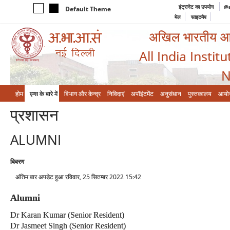
इंट्रानेट का उपयोग
@a
Default Theme
मेल
साइटमैप
अखिल भारतीय आयुर
All India Instit
N
होम
एम्‍स के बारे में
विभाग और केन्‍द्र
निविदाएं
अपॉइंटमेंट
अनुसंधान
पुस्तकालय
आयो
प्रशासन
ALUMNI
विवरण
अंतिम बार अपडेट हुआ रविवार, 25 सितम्बर 2022 15:42
Alumni
Dr Karan Kumar (Senior Resident)
Dr Jasmeet Singh (Senior Resident)