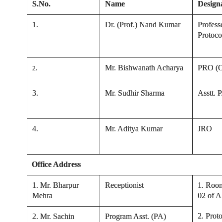
S.No.
Name
Design
1.
Dr. (Prof.) Nand Kumar
Profess
Protoco
.
Mr. Bishwanath Acharya
PRO (Of
2
3
.
Mr. Sudhir Sharma
Asstt. 
4
.
Mr. Aditya Kumar
JRO
Office Address
1. Mr. Bharpur
Receptionist
1. Room
Mehra
02 of 
2. Prot
2. Mr. Sachin
Program Asst. (PA)