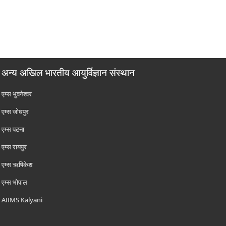
अन्य अखिल भारतीय आयुर्विज्ञान संस्थान
एम्‍स भुवनेश्वर
एम्‍स जोधपुर
एम्‍स पटना
एम्‍स रायपुर
एम्‍स ऋषिकेश
एम्‍स भोपाल
AIIMS Kalyani