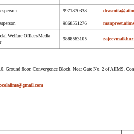
esperson
9971870338
drasmita@aiims
esperson
9868551276
manpreet.aiim
cial Welfare Officer/Media
9868563105
rajeevmaikhuri
r
0, Ground floor, Convergence Block, Near Gate No. 2 of AIIMS, Contac
ocolaiims@gmail.com