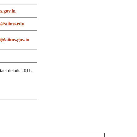
.gov.in
s@aiims.edu
@aiims.gov.in
t details : 011-