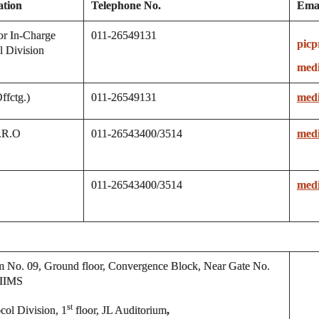
ation
Telephone No.
Emai
or In-Charge
011-26549131
picp
l Division
medi
fctg.)
011-26549131
medi
P.R.O
011-26543400/3514
medi
011-26543400/3514
medi
 No. 09, Ground floor, Convergence Block, Near Gate No.
AIIMS
st
ocol Division, 1
floor, JL Auditorium
,