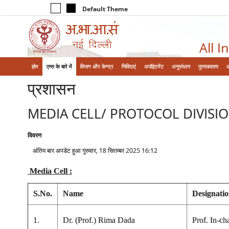
Default Theme
All I
होम
एम्‍स के बारे में
विभाग और केन्‍द्र
निविदाएं
अपॉइंटमेंट
अनुसंधान
पुस्तकालय
प्रशासन
MEDIA CELL/ PROTOCOL DIVISI
विवरण
अंतिम बार अपडेट हुआ गुरुवार, 18 सितम्बर 2025 16:12
Media Cell :
S.No.
Name
Designati
1.
Dr. (Prof.) Rima Dada
Prof. In-ch