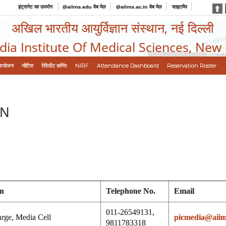
इंट्रानेट का उपयोग
@aiims.edu वेब मेल
@aiims.ac.in वेब मेल
साइटमैप
अखिल भारतीय आयुर्विज्ञान संस्थान, नई दिल्ली
ndia Institute Of Medical Sciences, New
आयोजन
नोटिस
रेसिडेंट कॉर्नर
NIRF
Attendance Dashboard
Reservation Roster
ON
on
Telephone No.
Email
011-26549131,
arge, Media Cell
picmedia@aiim
9811783318