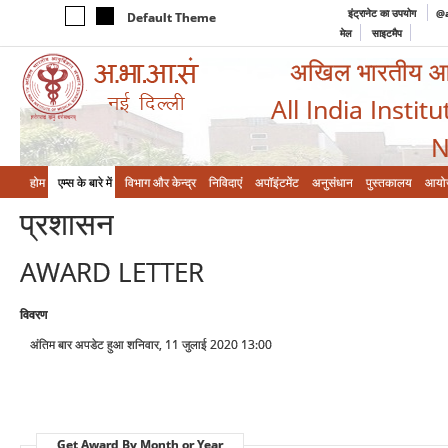
इंट्रानेट का उपयोग
@a
Default Theme
मेल
साइटमैप
अखिल भारतीय आयुर
All India Instit
N
होम
एम्‍स के बारे में
विभाग और केन्‍द्र
निविदाएं
अपॉइंटमेंट
अनुसंधान
पुस्तकालय
आयो
प्रशासन
AWARD LETTER
विवरण
अंतिम बार अपडेट हुआ शनिवार, 11 जुलाई 2020 13:00
Get Award By Month or Year