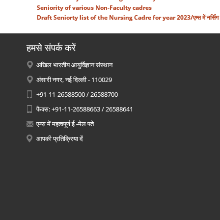
Seniority of various Non-Faculty cadres
Draft Seniorty list of the Nursing Cadre for year 2023/एम्स में नर्सिग केडर
हमसे संपर्क करें
अखिल भारतीय आयुर्विज्ञान संस्थान
अंसारी नगर, नई दिल्ली - 110029
+91-11-26588500 / 26588700
फैक्स: +91-11-26588663 / 26588641
एम्स में महत्वपूर्ण ई -मेल पते
आपकी प्रतिक्रिया दें