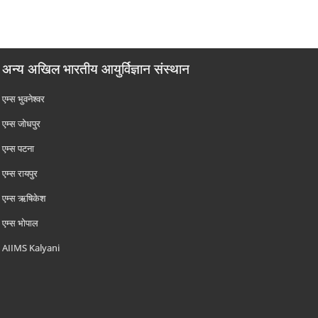
अन्य अखिल भारतीय आयुर्विज्ञान संस्थान
एम्‍स भुवनेश्वर
एम्‍स जोधपुर
एम्‍स पटना
एम्‍स रायपुर
एम्‍स ऋषिकेश
एम्‍स भोपाल
AIIMS Kalyani