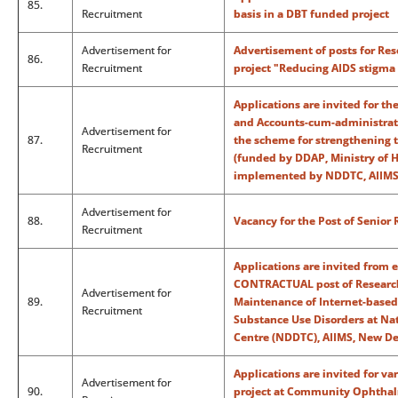
85.
Recruitment
basis in a DBT funded project
Advertisement for
Advertisement of posts for Res
86.
Recruitment
project "Reducing AIDS stigma 
Applications are invited for th
and Accounts-cum-administrativ
Advertisement for
87.
the scheme for strengthening
Recruitment
(funded by DDAP, Ministry of 
implemented by NDDTC, AIIMS
Advertisement for
88.
Vacancy for the Post of Senior
Recruitment
Applications are invited from e
CONTRACTUAL post of Research
Advertisement for
89.
Maintenance of Internet-based
Recruitment
Substance Use Disorders at N
Centre (NDDTC), AIIMS, New De
Applications are invited for va
Advertisement for
90.
project at Community Ophthal