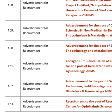
and SRO(Non-Medical),at AIIMS
Advertisement for
158.
Project Entitled, “A Populatio
Recruitment
Unravel the Causes of Stroke an
Perspective” AIIMS
Advertisement for the post of 
Advertisement for
159.
Scientist-B (Non-Medical) in R
Recruitment
Endocrinology & Metabolism, A
Advertisement for
Advertisement for the post of S
160.
Recruitment
Endocrinology and metabolism,
Corrigendum-Cancellation of 
Advertisement for
161.
for one post of field attendant
Recruitment
Gynaecology, AIIMS
Advertisement to the post of S
Advertisement for
162.
Technician, Field Investigator
Recruitment
Obstetrics & Gynaecology AIIM
Advertisement for
Recruitment to the post of Rese
163.
Recruitment
Centre for Ophthalmic Sciences