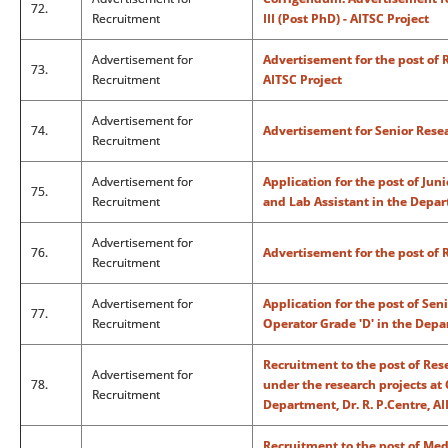
72.
Recruitment
III (Post PhD) - AITSC Project
Advertisement for
Advertisement for the post of R
73.
Recruitment
AITSC Project
Advertisement for
74.
Advertisement for Senior Rese
Recruitment
Advertisement for
Application for the post of Jun
75.
Recruitment
and Lab Assistant in the Depa
Advertisement for
76.
Advertisement for the post of 
Recruitment
Advertisement for
Application for the post of Sen
77.
Recruitment
Operator Grade 'D' in the Depa
Recruitment to the post of Res
Advertisement for
78.
under the research projects 
Recruitment
Department, Dr. R. P.Centre, A
Recruitment to the post of Med