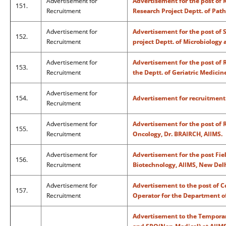
Advertisement for
Advertisement for the post of 
151.
Recruitment
Research Project Deptt. of Path
Advertisement for
Advertisement for the post of
152.
Recruitment
project Deptt. of Microbiology 
Advertisement for
Advertisement for the post of R
153.
Recruitment
the Deptt. of Geriatric Medicin
Advertisement for
154.
Advertisement for recruitment o
Recruitment
Advertisement for
Advertisement for the post of 
155.
Recruitment
Oncology, Dr. BRAIRCH, AIIMS.
Advertisement for
Advertisement for the post Fie
156.
Recruitment
Biotechnology, AIIMS, New Delh
Advertisement for
Advertisement to the post of
157.
Recruitment
Operator for the Department of
Advertisement to the Temporar