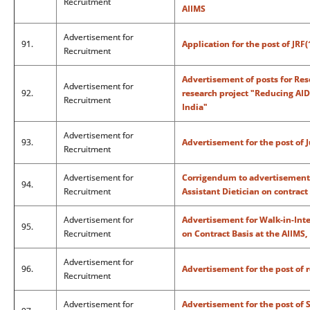
Recruitment
AIIMS
Advertisement for
91.
Application for the post of JRF
Recruitment
Advertisement of posts for Res
Advertisement for
92.
research project "Reducing AI
Recruitment
India"
Advertisement for
93.
Advertisement for the post of 
Recruitment
Advertisement for
Corrigendum to advertisement f
94.
Recruitment
Assistant Dietician on contract
Advertisement for
Advertisement for Walk-in-Inter
95.
Recruitment
on Contract Basis at the AIIMS
Advertisement for
96.
Advertisement for the post of r
Recruitment
Advertisement for
Advertisement for the post of S