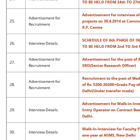
TO BE HELD FROM 24th TO 27t
Advertisement for interview of
Advertisement for
25.
projects on 30.4.2014 at Com
Recruitment
R.P. Centre
SCHEDULE OF 6th PHASE OF I
26.
Interview Details
TO BE HELD FROM 2nd TO 3rd 
Advertisement for
Advertisement for the post of 
27.
Recruitment
SRO(Senior Research Officer)
Recruitment to the post of Med
Advertisement for
28.
of Rs. 5200-20200+Grade Pay of
Recruitment
Delhi(Under transfer mode)
Advertisement for Walk-in-Inte
29.
Interview Details
Entry Operator on Contract Bas
Delhi.
Walk-In-Interview for Faculty P
30.
Interview Details
one year at AIIMS, New Delhi