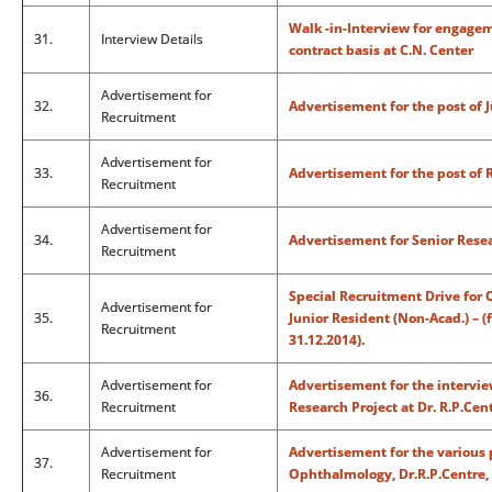
Walk -in-Interview for engagem
31.
Interview Details
contract basis at C.N. Center
Advertisement for
32.
Advertisement for the post of 
Recruitment
Advertisement for
33.
Advertisement for the post of 
Recruitment
Advertisement for
34.
Advertisement for Senior Resea
Recruitment
Special Recruitment Drive for 
Advertisement for
35.
Junior Resident (Non-Acad.) – (
Recruitment
31.12.2014).
Advertisement for
Advertisement for the intervie
36.
Recruitment
Research Project at Dr. R.P.Cen
Advertisement for
Advertisement for the variou
37.
Recruitment
Ophthalmology, Dr.R.P.Centre,