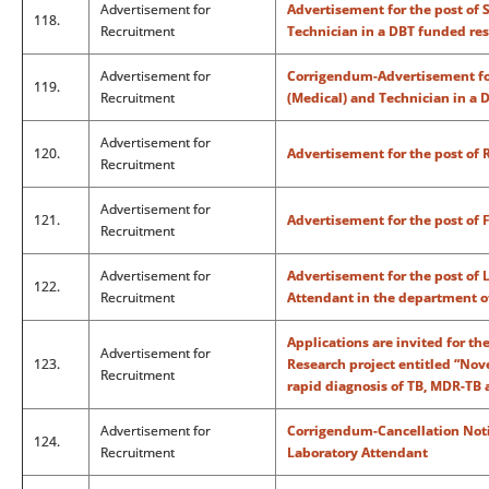
Advertisement for
Advertisement for the post of 
118.
Recruitment
Technician in a DBT funded res
Advertisement for
Corrigendum-Advertisement for
119.
Recruitment
(Medical) and Technician in a 
Advertisement for
120.
Advertisement for the post of 
Recruitment
Advertisement for
121.
Advertisement for the post of 
Recruitment
Advertisement for
Advertisement for the post of 
122.
Recruitment
Attendant in the department o
Applications are invited for th
Advertisement for
123.
Research project entitled “Nov
Recruitment
rapid diagnosis of TB, MDR-TB
Advertisement for
Corrigendum-Cancellation Notic
124.
Recruitment
Laboratory Attendant