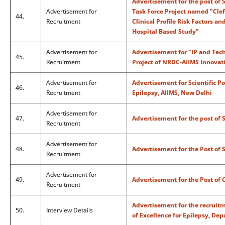
Advertisement for the post of 
Advertisement for
Task Force Project named "Clef
44.
Recruitment
Clinical Profile Risk Factors an
Hospital Based Study"
Advertisement for
Advertisement for "IP and Te
45.
Recruitment
Project of NRDC-AIIMS Innovatio
Advertisement for
Advertisement for Scientific Po
46.
Recruitment
Epilepsy, AIIMS, New Delhi
Advertisement for
47.
Advertisement for the post of 
Recruitment
Advertisement for
48.
Advertisement for the Post of 
Recruitment
Advertisement for
49.
Advertisement for the Post of C
Recruitment
Advertisement for the recruitm
50.
Interview Details
of Excellence for Epilepsy, De