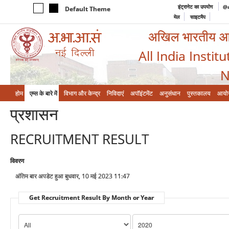
इंट्रानेट का उपयोग
@a
Default Theme
मेल
साइटमैप
अखिल भारतीय आयुर
All India Instit
N
होम
एम्‍स के बारे में
विभाग और केन्‍द्र
निविदाएं
अपॉइंटमेंट
अनुसंधान
पुस्तकालय
आयो
प्रशासन
RECRUITMENT RESULT
विवरण
अंतिम बार अपडेट हुआ बुधवार, 10 मई 2023 11:47
Get Recruitment Result By Month or Year