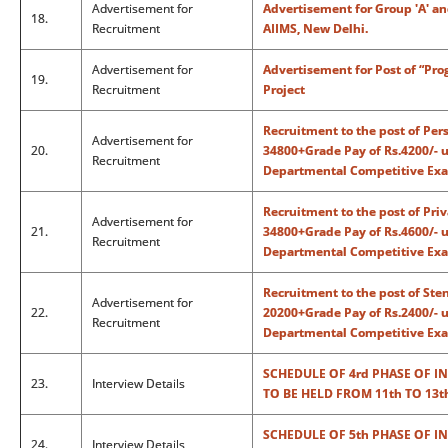
Advertisement for
Advertisement for Group 'A' and
18.
Recruitment
AIIMS, New Delhi.
Advertisement for
Advertisement for Post of “P
19.
Recruitment
Project
Recruitment to the post of Pers
Advertisement for
20.
34800+Grade Pay of Rs.4200/- 
Recruitment
Departmental Competitive Exa
Recruitment to the post of Priv
Advertisement for
21.
34800+Grade Pay of Rs.4600/- 
Recruitment
Departmental Competitive Exa
Recruitment to the post of Sten
Advertisement for
22.
20200+Grade Pay of Rs.2400/- u
Recruitment
Departmental Competitive Exa
SCHEDULE OF 4rd PHASE OF I
23.
Interview Details
TO BE HELD FROM 11th TO 13t
SCHEDULE OF 5th PHASE OF I
24.
Interview Details