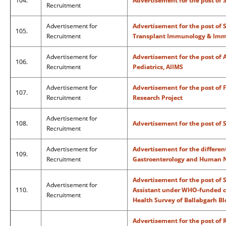
104.
Advertisement for the post of 
Recruitment
Advertisement for
Advertisement for the post of 
105.
Recruitment
Transplant Immunology & Imm
Advertisement for
Advertisement for the post of 
106.
Recruitment
Pediatrics, AIIMS
Advertisement for
Advertisement for the post of 
107.
Recruitment
Research Project
Advertisement for
108.
Advertisement for the post of 
Recruitment
Advertisement for
Advertisement for the differen
109.
Recruitment
Gastroenterology and Human N
Advertisement for the post of 
Advertisement for
110.
Assistant under WHO-funded c
Recruitment
Health Survey of Ballabgarh Bl
Advertisement for the post of 