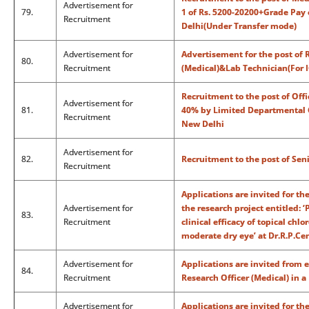
Advertisement for
79.
1 of Rs. 5200-20200+Grade Pay o
Recruitment
Delhi(Under Transfer mode)
Advertisement for
Advertisement for the post of 
80.
Recruitment
(Medical)&Lab Technician(For
Recruitment to the post of Of
Advertisement for
81.
40% by Limited Departmental C
Recruitment
New Delhi
Advertisement for
82.
Recruitment to the post of Sen
Recruitment
Applications are invited for t
Advertisement for
the research project entitled: 
83.
Recruitment
clinical efficacy of topical chl
moderate dry eye’ at Dr.R.P.Ce
Advertisement for
Applications are invited from e
84.
Recruitment
Research Officer (Medical) in 
Advertisement for
Applications are invited for th