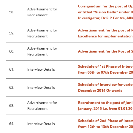
Corrigendum for the post of Op
Advertisement for
58.
entitled "Vision Delhi" under D
Recruitment
Investigator, Dr.R.P.Centre, AI
Advertisement for
Advertisement for the post of R
59.
Recruitment
Excellence for implementation
Advertisement for
60.
Advertisement for the Post of 
Recruitment
Schedule of 1st Phase of Interv
61.
Interview Details
from 05th to 07th December 2
Schedule of Interview for vario
62.
Interview Details
December 2014 Onwards
Advertisement for
Recruitment to the post of Jun
63.
Recruitment
January, 2015 i.e. from 01.01.20
Schedule of 2nd Phase of Inter
64.
Interview Details
from 12th to 13th December 2