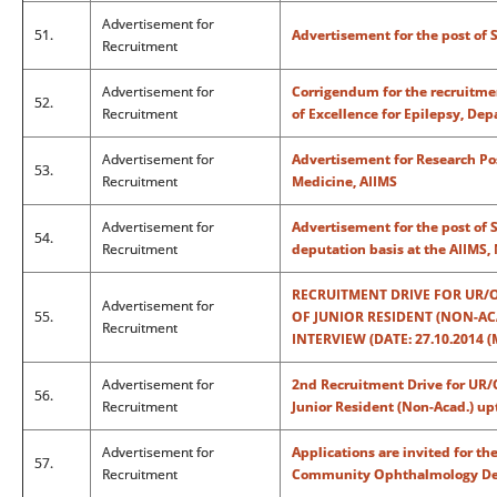
Advertisement for
51.
Advertisement for the post of 
Recruitment
Advertisement for
Corrigendum for the recruitmen
52.
Recruitment
of Excellence for Epilepsy, De
Advertisement for
Advertisement for Research Pos
53.
Recruitment
Medicine, AIIMS
Advertisement for
Advertisement for the post of 
54.
Recruitment
deputation basis at the AIIMS,
RECRUITMENT DRIVE FOR UR/O
Advertisement for
55.
OF JUNIOR RESIDENT (NON-ACA
Recruitment
INTERVIEW (DATE: 27.10.2014
Advertisement for
2nd Recruitment Drive for UR/
56.
Recruitment
Junior Resident (Non-Acad.) up
Advertisement for
Applications are invited for th
57.
Recruitment
Community Ophthalmology Depa