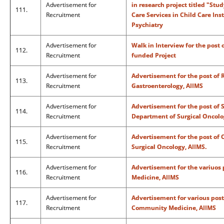
Advertisement for
in research project titled "Stu
111.
Recruitment
Care Services in Child Care Ins
Psychiatry
Advertisement for
Walk in Interview for the post
112.
Recruitment
funded Project
Advertisement for
Advertisement for the post of 
113.
Recruitment
Gastroenterology, AIIMS
Advertisement for
Advertisement for the post of S
114.
Recruitment
Department of Surgical Oncolo
Advertisement for
Advertisement for the post of 
115.
Recruitment
Surgical Oncology, AIIMS.
Advertisement for
Advertisement for the variuos
116.
Recruitment
Medicine, AIIMS
Advertisement for
Advertisement for various posts
117.
Recruitment
Community Medicine, AIIMS