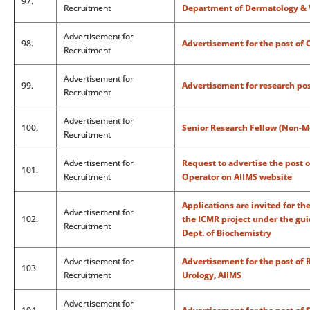
97.
Recruitment
Department of Dermatology & 
Advertisement for
98.
Advertisement for the post of
Recruitment
Advertisement for
99.
Advertisement for research pos
Recruitment
Advertisement for
100.
Senior Research Fellow (Non-M
Recruitment
Advertisement for
Request to advertise the post 
101.
Recruitment
Operator on AIIMS website
Applications are invited for th
Advertisement for
102.
the ICMR project under the guid
Recruitment
Dept. of Biochemistry
Advertisement for
Advertisement for the post of 
103.
Recruitment
Urology, AIIMS
Advertisement for