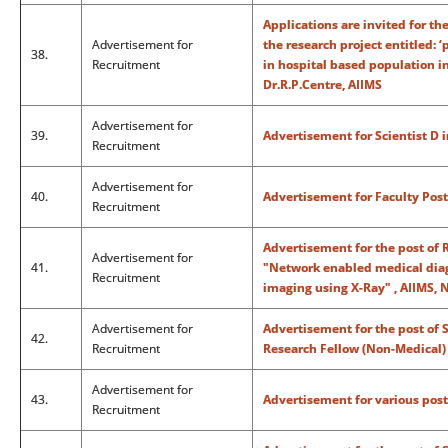
Applications are invited for t
Advertisement for
the research project entitled: 
38.
Recruitment
in hospital based population in
Dr.R.P.Centre, AIIMS
Advertisement for
39.
Advertisement for Scientist D 
Recruitment
Advertisement for
40.
Advertisement for Faculty Post 
Recruitment
Advertisement for the post of 
Advertisement for
41.
"Network enabled medical diag
Recruitment
imaging using X-Ray" , AIIMS, 
Advertisement for
Advertisement for the post of 
42.
Recruitment
Research Fellow (Non-Medical)
Advertisement for
43.
Advertisement for various post
Recruitment