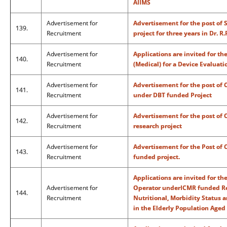
AIIMS
Advertisement for
Advertisement for the post of 
139.
Recruitment
project for three years in Dr. R
Advertisement for
Applications are invited for th
140.
Recruitment
(Medical) for a Device Evaluat
Advertisement for
Advertisement for the post o
141.
Recruitment
under DBT funded Project
Advertisement for
Advertisement for the post of
142.
Recruitment
research project
Advertisement for
Advertisement for the Post of
143.
Recruitment
funded project.
Applications are invited for th
Advertisement for
Operator underICMR funded Res
144.
Recruitment
Nutritional, Morbidity Status an
in the Elderly Population Aged