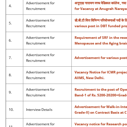
Advertisement for
अनुग्रह नारायण मगध मेडिकल कांलेज , गया
4.
Recruitment
for Vacancy at Anugrah Naraya
Advertisement for
डी.बी.टी वित्त विभिन्न परियोजनाओं पदो
5.
Recruitment
various post in DBT funded pro
Advertisement for
Requirement of SRF in the resea
6.
Recruitment
Menopause and the Aging brai
Advertisement for
7.
Advertisement for various post
Recruitment
Advertisement for
Vacancy Notice for ICMR projec
8.
Recruitment
AIIMS, New Delhi.
Advertisement for
Recruitment to the post of Ope
9.
Recruitment
Band-1 of Rs. 5200-20200+Grade
Advertisement for Walk-in-Inte
10.
Interview Details
Grade-II) on Contract Basis at 
Advertisement for
Vacancy notice for Research po
11.