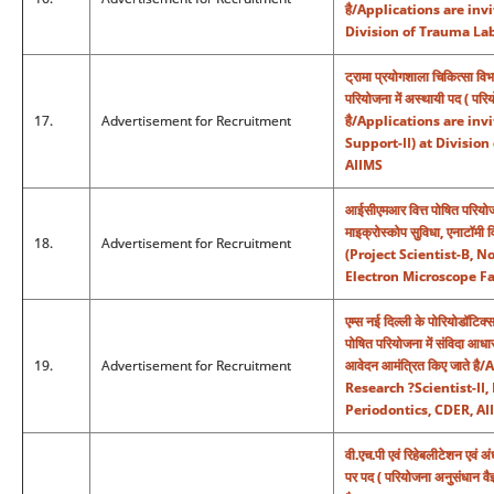
है/Applications are inv
Division of Trauma La
ट्रामा प्रयोगशाला चिकित्सा विभ
परियोजना में अस्थायी पद ( पर
17.
Advertisement for Recruitment
है/Applications are inv
Support-II) at Divisio
AIIMS
आईसीएमआर वित्त पोषित परियोजना 
माइक्रोस्कोप सुविधा, एनाटॉ
18.
Advertisement for Recruitment
(Project Scientist-B, 
Electron Microscope Fa
एम्स नई दिल्ली के पोरियोडॉटिक्स वि
पोषित परियोजना में संविदा आधार
19.
Advertisement for Recruitment
आवेदन आमंत्रित किए जाते ह
Research ?Scientist-II,
Periodontics, CDER, AI
वी.एच.पी एवं रिहेबलीटेशन एवं अ
पर पद ( परियोजना अनुसंधान वैज