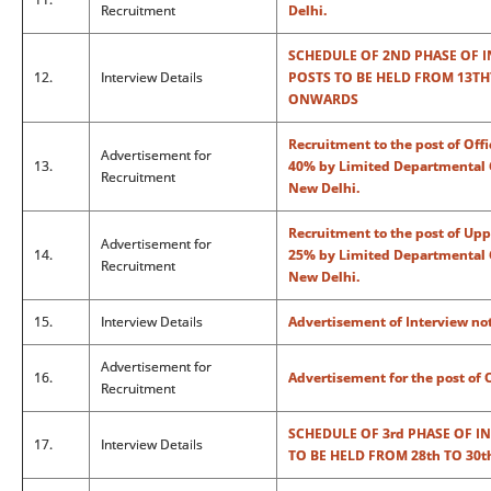
Recruitment
Delhi.
SCHEDULE OF 2ND PHASE OF 
12.
Interview Details
POSTS TO BE HELD FROM 13THT
ONWARDS
Recruitment to the post of Of
Advertisement for
13.
40% by Limited Departmental C
Recruitment
New Delhi.
Recruitment to the post of Upp
Advertisement for
14.
25% by Limited Departmental C
Recruitment
New Delhi.
15.
Interview Details
Advertisement of Interview not
Advertisement for
16.
Advertisement for the post of
Recruitment
SCHEDULE OF 3rd PHASE OF I
17.
Interview Details
TO BE HELD FROM 28th TO 30t