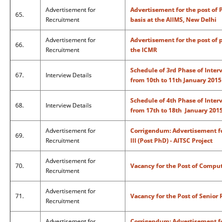
Advertisement for
Advertisement for the post of 
65.
Recruitment
basis at the AIIMS, New Delhi
Advertisement for
Advertisement for the post of 
66.
Recruitment
the ICMR
Schedule of 3rd Phase of Interv
67.
Interview Details
from 10th to 11th January 201
Schedule of 4th Phase of Interv
68.
Interview Details
from 17th to 18th January 201
Advertisement for
Corrigendum: Advertisement for
69.
Recruitment
III (Post PhD) - AITSC Project
Advertisement for
70.
Vacancy for the Post of Comp
Recruitment
Advertisement for
71.
Vacancy for the Post of Senior 
Recruitment
Advertisement for
Corrigendum: Advertisement for