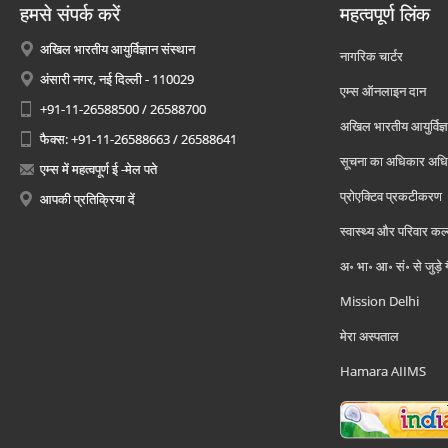
हमसे संपर्क करें
महत्वपूर्ण लिंक
अखिल भारतीय आयुर्विज्ञान संस्थान
नागरिक चार्टर
अंसारी नगर, नई दिल्ली - 110029
एम्स ऑनलाइन दान
+91-11-26588500 / 26588700
अखिल भारतीय आयुर्विज्ञ
फैक्स: +91-11-26588663 / 26588641
सूचना का अधिकार अध
एम्स में महत्वपूर्ण ई -मेल पते
प्रोएक्टिव प्रकटीकरण
आपकी प्रतिक्रिया दें
स्वास्थ्य और परिवार कल
अ॰ भा॰ आ॰ सं॰ से जुड़े
Mission Delhi
मेरा अस्पताल
Hamara AIIMS