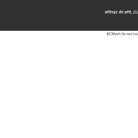
कॉपीराइट और कॉपी; 2026
BCMath lib not ins