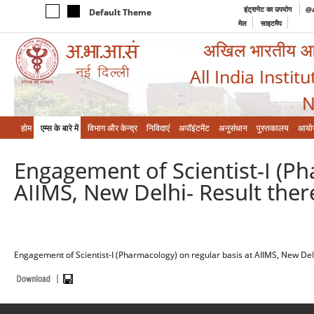
इंट्रानेट का उपयोग
@a
Default Theme
मेल
साइटमैप
अखिल भारतीय आयुर
All India Instit
N
होम
एम्‍स के बारे में
विभाग और केन्‍द्र
निविदाएं
अपॉइंटमेंट
अनुसंधान
पुस्तकालय
आयो
Engagement of Scientist-I (Ph
AIIMS, New Delhi- Result ther
Engagement of Scientist-I (Pharmacology) on regular basis at AIIMS, New Delh