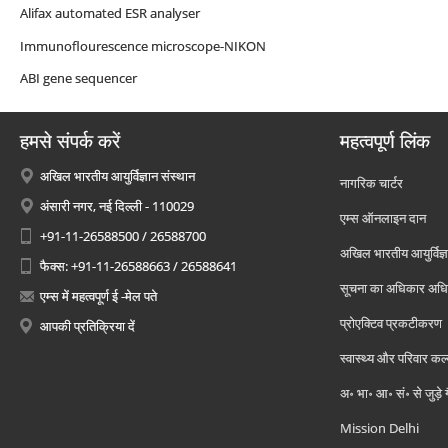
Alifax automated ESR analyser
Immunoflourescence microscope-NIKON
ABI gene sequencer
हमसे संपर्क करें
महत्वपूर्ण लिंक
अखिल भारतीय आयुर्विज्ञान संस्थान
नागरिक चार्टर
अंसारी नगर, नई दिल्ली - 110029
एम्स ऑनलाइन दान
+91-11-26588500 / 26588700
अखिल भारतीय आयुर्विज्ञ
फैक्स: +91-11-26588663 / 26588641
सूचना का अधिकार अध
एम्स में महत्वपूर्ण ई -मेल पते
प्रोएक्टिव प्रकटीकरण
आपकी प्रतिक्रिया दें
स्वास्थ्य और परिवार कल
अ॰ भा॰ आ॰ सं॰ से जुड़े
Mission Delhi