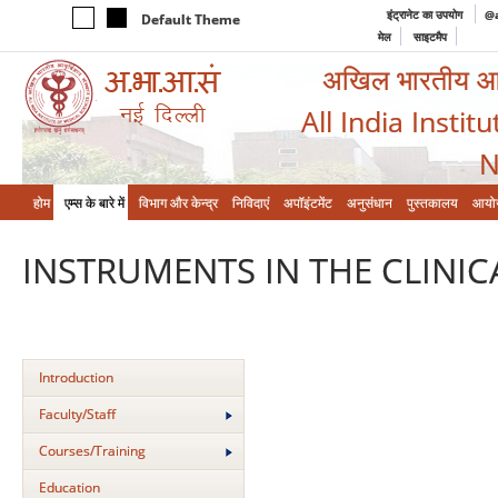
इंट्रानेट का उपयोग
@a
Default Theme
मेल
साइटमैप
अखिल भारतीय आयुर
All India Instit
N
होम
एम्‍स के बारे में
विभाग और केन्‍द्र
निविदाएं
अपॉइंटमेंट
अनुसंधान
पुस्तकालय
आयो
INSTRUMENTS IN THE CLINI
Introduction
Faculty/Staff
Courses/Training
Education