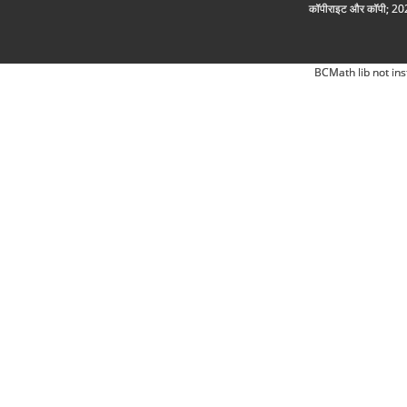
कॉपीराइट और कॉपी; 2026
BCMath lib not ins