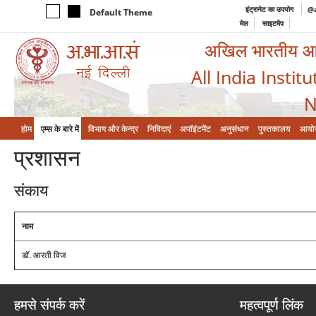
इंट्रानेट का उपयोग
@a
Default Theme
मेल
साइटमैप
अखिल भारतीय आयुर
All India Instit
N
होम
एम्‍स के बारे में
विभाग और केन्‍द्र
निविदाएं
अपॉइंटमेंट
अनुसंधान
पुस्तकालय
आयो
प्रशासन
संकाय
नाम
डॉ. आरती विज
हमसे संपर्क करें
महत्वपूर्ण लिंक