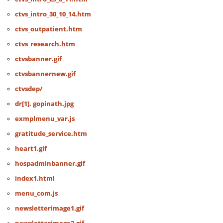
ctvs_intro_30_10_14.htm
ctvs_outpatient.htm
ctvs_research.htm
ctvsbanner.gif
ctvsbannernew.gif
ctvsdep/
dr[1]. gopinath.jpg
exmplmenu_var.js
gratitude_service.htm
heart1.gif
hospadminbanner.gif
index1.html
menu_com.js
newsletterimage1.gif