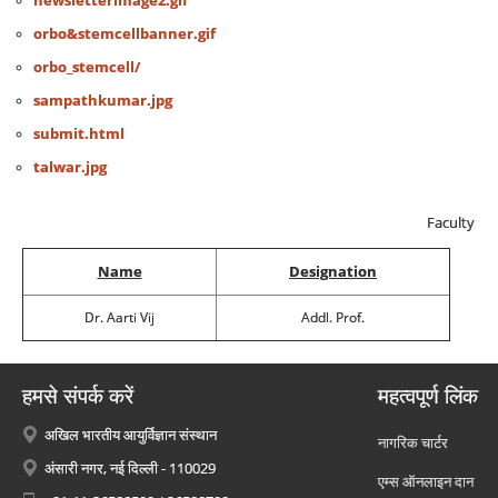
newsletterimage2.gif
orbo&stemcellbanner.gif
orbo_stemcell/
sampathkumar.jpg
submit.html
talwar.jpg
Faculty
Name
Designation
Dr. Aarti Vij
Addl. Prof.
हमसे संपर्क करें
महत्वपूर्ण लिंक
अखिल भारतीय आयुर्विज्ञान संस्थान
नागरिक चार्टर
अंसारी नगर, नई दिल्ली - 110029
एम्स ऑनलाइन दान