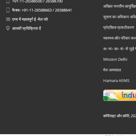
+91-11-26588500 / 26588700
अखिल भारतीय आयुर्विज्ञ
फैक्स: +91-11-26588663 / 26588641
सूचना का अधिकार अध
एम्स में महत्वपूर्ण ई -मेल पते
प्रोएक्टिव प्रकटीकरण
आपकी प्रतिक्रिया दें
स्वास्थ्य और परिवार कल
अ॰ भा॰ आ॰ सं॰ से जुड़े
Mission Delhi
मेरा अस्पताल
Hamara AIIMS
कॉपीराइट और कॉपी; 2026