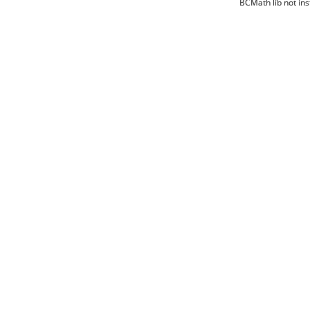
BCMath lib not ins