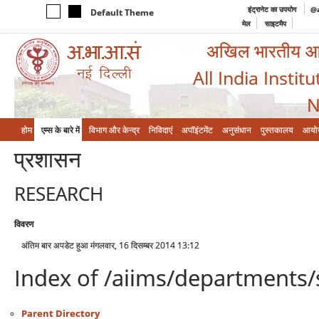
इंट्रानेट का उपयोग
@a
Default Theme
मेल
साइटमैप
अखिल भारतीय आयुर
All India Instit
N
होम
एम्‍स के बारे में
विभाग और केन्‍द्र
निविदाएं
अपॉइंटमेंट
अनुसंधान
पुस्तकालय
आयो
प्रशासन
RESEARCH
विवरण
अंतिम बार अपडेट हुआ मंगलवार, 16 दिसम्बर 2014 13:12
Index of /aiims/departments/
Parent Directory