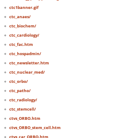
ctc1banner.gif
ctc_anaes/
ctc_biochem/
ctc_cardiology/
ctc_fac.htm
ctc_hospadmin/
ctc_newsletter.htm
ctc_nuclear_med/
ctc_orbo/
ctc_patho/
ctc_radiology/
ctc_stemcell/
ctvs_ORBO.htm
ctvs_ORBO_stem_cell.htm
ctvs_car_ORBO.htm