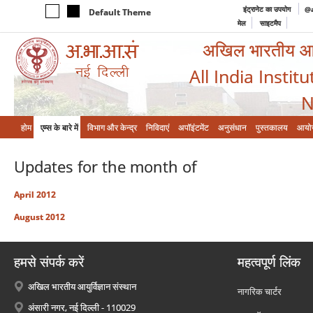
इंट्रानेट का उपयोग
@a
Default Theme
मेल
साइटमैप
अखिल भारतीय आयुर
All India Instit
N
होम
एम्‍स के बारे में
विभाग और केन्‍द्र
निविदाएं
अपॉइंटमेंट
अनुसंधान
पुस्तकालय
आयो
Updates for the month of
April 2012
August 2012
हमसे संपर्क करें
महत्वपूर्ण लिंक
अखिल भारतीय आयुर्विज्ञान संस्थान
नागरिक चार्टर
अंसारी नगर, नई दिल्ली - 110029