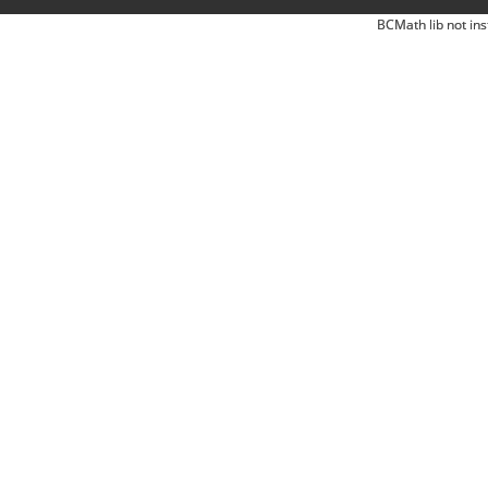
BCMath lib not ins