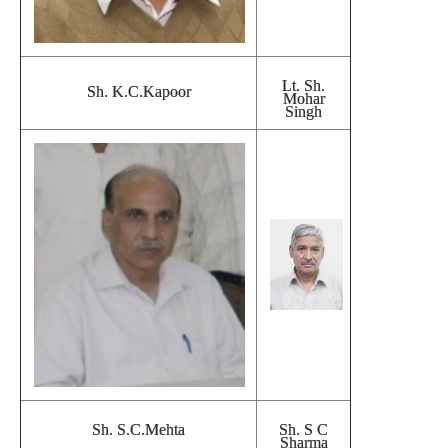
Lt. Sh.
Sh. K.C.Kapoor
Mohar
Singh
Sh. S C
Sh. S.C.Mehta
Sharma