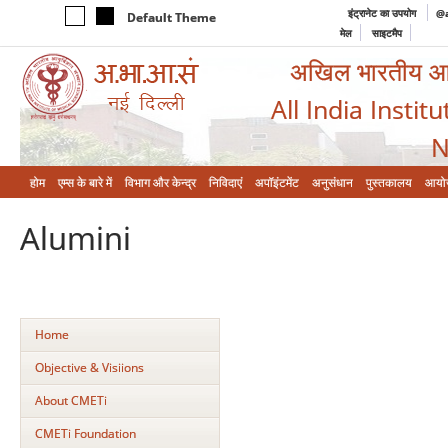
इंट्रानेट का उपयोग
@a
Default Theme
मेल
साइटमैप
अखिल भारतीय आयुर
All India Instit
N
होम
एम्‍स के बारे में
विभाग और केन्‍द्र
निविदाएं
अपॉइंटमेंट
अनुसंधान
पुस्तकालय
आयो
Alumini
Home
Objective & Visiions
About CMETi
CMETi Foundation