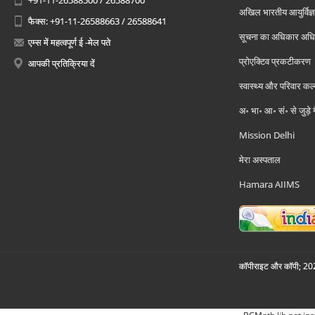
+91-11-26588500 / 26588700
अखिल भारतीय आयुर्विज्ञ
फैक्स: +91-11-26588663 / 26588641
सूचना का अधिकार अध
एम्स में महत्वपूर्ण ई -मेल पते
प्रोएक्टिव प्रकटीकरण
आपकी प्रतिक्रिया दें
स्वास्थ्य और परिवार कल
अ॰ भा॰ आ॰ सं॰ से जुड़े
Mission Delhi
मेरा अस्पताल
Hamara AIIMS
कॉपीराइट और कॉपी; 2026