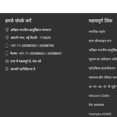
हमसे संपर्क करें
महत्वपूर्ण लिंक
अखिल भारतीय आयुर्विज्ञान संस्थान
नागरिक चार्टर
अंसारी नगर, नई दिल्ली - 110029
एम्स ऑनलाइन दान
+91-11-26588500 / 26588700
अखिल भारतीय आयुर्विज्ञ
फैक्स: +91-11-26588663 / 26588641
सूचना का अधिकार अध
एम्स में महत्वपूर्ण ई -मेल पते
प्रोएक्टिव प्रकटीकरण
आपकी प्रतिक्रिया दें
स्वास्थ्य और परिवार कल
अ॰ भा॰ आ॰ सं॰ से जुड़े
Mission Delhi
मेरा अस्पताल
Hamara AIIMS