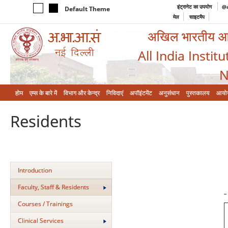
इंट्रानेट का उपयोग
@a
Default Theme
मेल
साइटमैप
अखिल भारतीय आयुर
All India Instit
N
होम
एम्‍स के बारे में
विभाग और केन्‍द्र
निविदाएं
अपॉइंटमेंट
अनुसंधान
पुस्तकालय
आयो
Residents
Introduction
Faculty, Staff & Residents
Courses / Trainings
Clinical Services