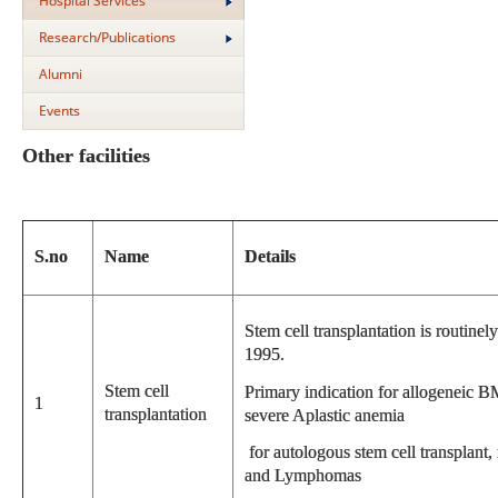
Hospital Services
Research/Publications
Alumni
Events
Other facilities
S.no
Name
Details
Stem cell transplantation is routin
1995.
Stem cell
Primary indication for allogeneic 
1
transplantation
severe Aplastic anemia
for autologous stem cell transplant
and Lymphomas