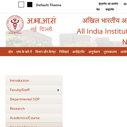
इंट्रानेट का उपयोग
@a
Default Theme
मेल
साइटमैप
अखिल भारतीय आयुर
All India Instit
N
होम
एम्‍स के बारे में
विभाग और केन्‍द्र
निविदाएं
अपॉइंटमेंट
अनुसंधान
पुस्तकालय
आयो
Introduction
Faculty/Staff
Departmental SOP
Research
Academics/Course