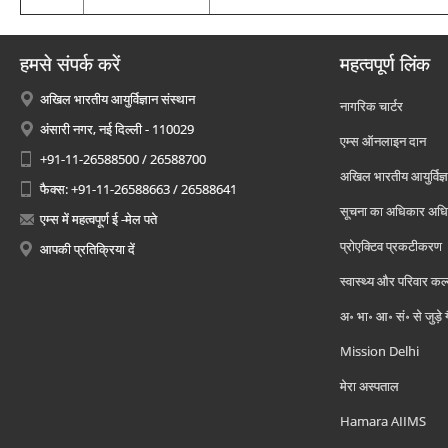
हमसे संपर्क करें
महत्वपूर्ण लिंक
अखिल भारतीय आयुर्विज्ञान संस्थान
नागरिक चार्टर
अंसारी नगर, नई दिल्ली - 110029
एम्स ऑनलाइन दान
+91-11-26588500 / 26588700
अखिल भारतीय आयुर्विज्ञ
फैक्स: +91-11-26588663 / 26588641
सूचना का अधिकार अध
एम्स में महत्वपूर्ण ई -मेल पते
प्रोएक्टिव प्रकटीकरण
आपकी प्रतिक्रिया दें
स्वास्थ्य और परिवार कल
अ॰ भा॰ आ॰ सं॰ से जुड़े
Mission Delhi
मेरा अस्पताल
Hamara AIIMS