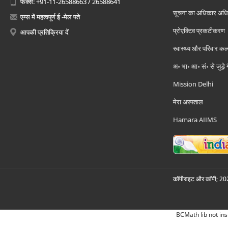
फैक्स: +91-11-26588663 / 26588641
सूचना का अधिकार अध
एम्स में महत्वपूर्ण ई -मेल पते
प्रोएक्टिव प्रकटीकरण
आपकी प्रतिक्रिया दें
स्वास्थ्य और परिवार कल
अ॰ भा॰ आ॰ सं॰ से जुड़े
Mission Delhi
मेरा अस्पताल
Hamara AIIMS
कॉपीराइट और कॉपी; 2026
BCMath lib not ins