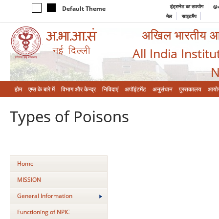
इंट्रानेट का उपयोग
@a
Default Theme
मेल
साइटमैप
अखिल भारतीय आयुर
All India Instit
N
होम
एम्‍स के बारे में
विभाग और केन्‍द्र
निविदाएं
अपॉइंटमेंट
अनुसंधान
पुस्तकालय
आयो
Types of Poisons
Home
MISSION
General Information
Functioning of NPIC