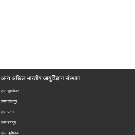
अन्य अखिल भारतीय आयुर्विज्ञान संस्थान
एम्‍स भुवनेश्वर
एम्‍स जोधपुर
एम्‍स पटना
एम्‍स रायपुर
एम्‍स ऋषिकेश