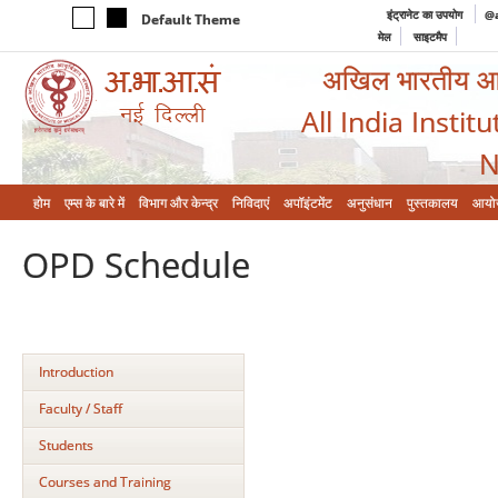
इंट्रानेट का उपयोग
@a
Default Theme
मेल
साइटमैप
अखिल भारतीय आयुर
All India Instit
N
होम
एम्‍स के बारे में
विभाग और केन्‍द्र
निविदाएं
अपॉइंटमेंट
अनुसंधान
पुस्तकालय
आयो
OPD Schedule
Introduction
Faculty / Staff
Students
Courses and Training