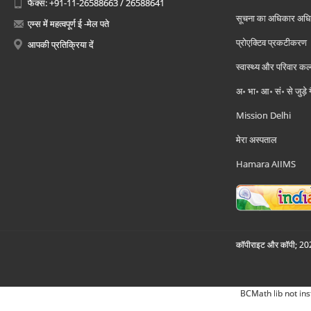
फैक्स: +91-11-26588663 / 26588641
सूचना का अधिकार अध
एम्स में महत्वपूर्ण ई -मेल पते
प्रोएक्टिव प्रकटीकरण
आपकी प्रतिक्रिया दें
स्वास्थ्य और परिवार कल
अ॰ भा॰ आ॰ सं॰ से जुड़े
Mission Delhi
मेरा अस्पताल
Hamara AIIMS
कॉपीराइट और कॉपी; 2026
BCMath lib not ins