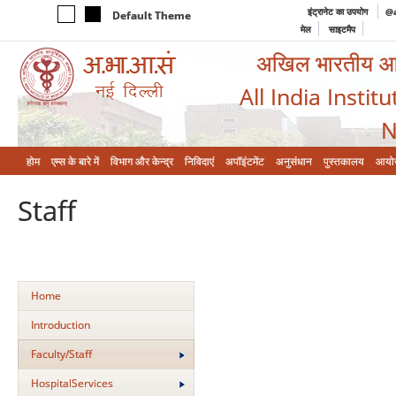
इंट्रानेट का उपयोग
@a
Default Theme
मेल
साइटमैप
अखिल भारतीय आयुर
All India Instit
N
होम
एम्‍स के बारे में
विभाग और केन्‍द्र
निविदाएं
अपॉइंटमेंट
अनुसंधान
पुस्तकालय
आयो
Staff
Home
Introduction
Faculty/Staff
HospitalServices