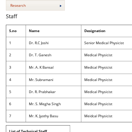
Research
Staff
S.no
Name
Designation
1
Dr. R.C Joshi
Senior Medical Physicist
2
Dr. T. Ganesh
Medical Physicist
3
Mr. A. K Bansal
Medical Physicist
4
Mr. Subramani
Medical Physicist
5
Dr. R. Prabhakar
Medical Physicist
6
Mr. S. Megha Singh
Medical Physicist
7
Mr. K. Jyothy Basu
Meidcal Physicist
List of Technical Staff