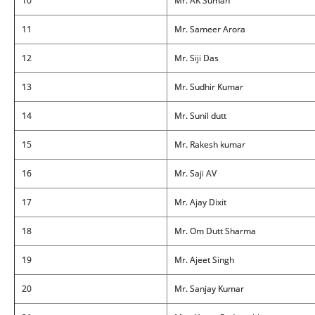
10
Mr. AK Suman
11
Mr. Sameer Arora
12
Mr. Siji Das
13
Mr. Sudhir Kumar
14
Mr. Sunil dutt
15
Mr. Rakesh kumar
16
Mr. Saji AV
17
Mr. Ajay Dixit
18
Mr. Om Dutt Sharma
19
Mr. Ajeet Singh
20
Mr. Sanjay Kumar