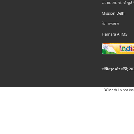
अ॰ भा॰ आ॰ सं॰ से जुड़े
Mission Delhi
मेरा अस्पताल
Hamara AIIMS
कॉपीराइट और कॉपी; 2026
BCMath lib not ins