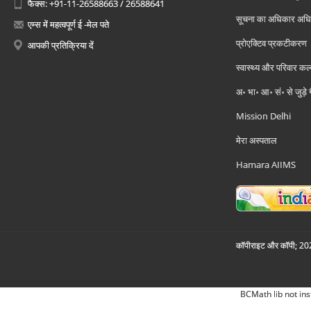
फैक्स: +91-11-26588663 / 26588641
सूचना का अधिकार अध
एम्स में महत्वपूर्ण ई -मेल पते
प्रोएक्टिव प्रकटीकरण
आपकी प्रतिक्रिया दें
स्वास्थ्य और परिवार कल
अ॰ भा॰ आ॰ सं॰ से जुड़े
Mission Delhi
मेरा अस्पताल
Hamara AIIMS
कॉपीराइट और कॉपी; 2026
BCMath lib not ins