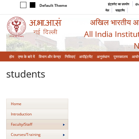
इंट्रानेट का उपयोग
@a
Default Theme
मेल
साइटमैप
अखिल भारतीय आयुर
All India Instit
N
होम
एम्‍स के बारे में
विभाग और केन्‍द्र
निविदाएं
अपॉइंटमेंट
अनुसंधान
पुस्तकालय
आयो
students
Home
Introduction
Faculty/Staff
Courses/Training