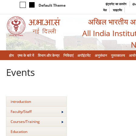
इंट्रानेट का उपयोग
@a
Default Theme
मेल
साइटमैप
अखिल भारतीय आयुर
All India Instit
N
होम
एम्‍स के बारे में
विभाग और केन्‍द्र
निविदाएं
अपॉइंटमेंट
अनुसंधान
पुस्तकालय
आयो
Events
introduction
Faculty/Staff
Courses/Training
Education