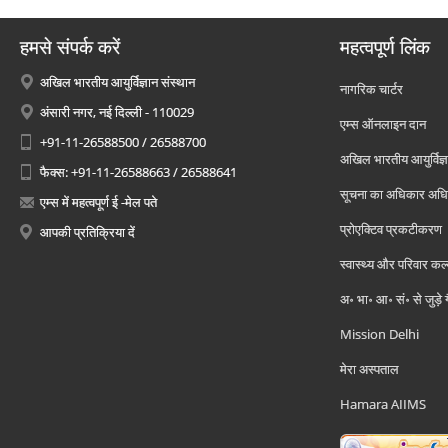
हमसे संपर्क करें
महत्वपूर्ण लिंक
अखिल भारतीय आयुर्विज्ञान संस्थान
नागरिक चार्टर
अंसारी नगर, नई दिल्ली - 110029
एम्स ऑनलाइन दान
+91-11-26588500 / 26588700
अखिल भारतीय आयुर्विज्ञ
फैक्स: +91-11-26588663 / 26588641
सूचना का अधिकार अध
एम्स में महत्वपूर्ण ई -मेल पते
प्रोएक्टिव प्रकटीकरण
आपकी प्रतिक्रिया दें
स्वास्थ्य और परिवार कल
अ॰ भा॰ आ॰ सं॰ से जुड़े
Mission Delhi
मेरा अस्पताल
Hamara AIIMS