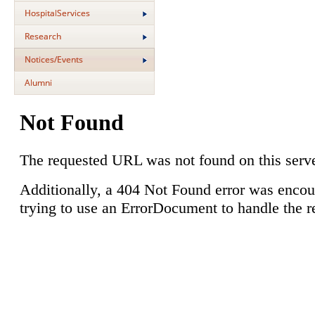
HospitalServices
Research
Notices/Events
Alumni