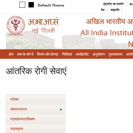
इंट्रानेट का उपयोग
@a
Default Theme
मेल
साइटमैप
अखिल भारतीय आयुर
All India Instit
N
होम
एम्‍स के बारे में
विभाग और केन्‍द्र
निविदाएं
अपॉइंटमेंट
अनुसंधान
पुस्तकालय
आयो
आंतरिक रोगी सेवाएं
परिचय
संकाय/स्‍टाफ
पाठ्यक्रम/प्रशिक्षण
पाठ्यक्रम