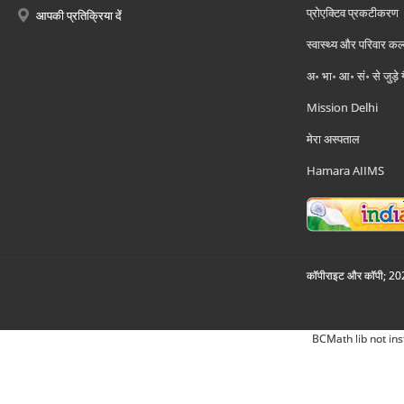
प्रोएक्टिव प्रकटीकरण
आपकी प्रतिक्रिया दें
स्वास्थ्य और परिवार कल
अ॰ भा॰ आ॰ सं॰ से जुड़े
Mission Delhi
मेरा अस्पताल
Hamara AIIMS
कॉपीराइट और कॉपी; 2026
BCMath lib not ins