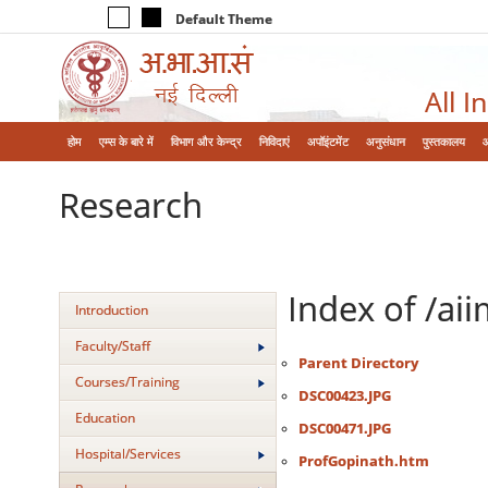
Default Theme
All I
होम
एम्‍स के बारे में
विभाग और केन्‍द्र
निविदाएं
अपॉइंटमेंट
अनुसंधान
पुस्तकालय
Research
Index of /ai
Introduction
Faculty/Staff
Parent Directory
Courses/Training
DSC00423.JPG
Education
DSC00471.JPG
Hospital/Services
ProfGopinath.htm