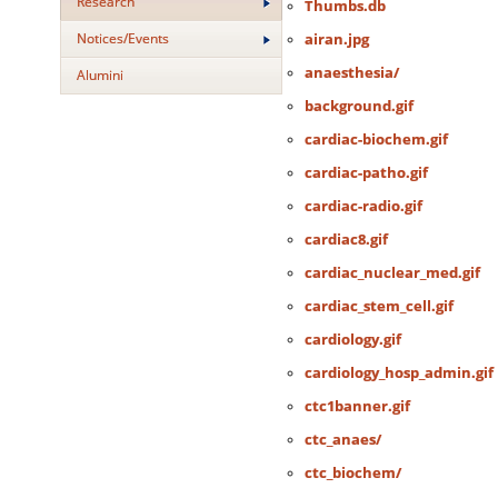
Research
Thumbs.db
Notices/Events
airan.jpg
anaesthesia/
Alumini
background.gif
cardiac-biochem.gif
cardiac-patho.gif
cardiac-radio.gif
cardiac8.gif
cardiac_nuclear_med.gif
cardiac_stem_cell.gif
cardiology.gif
cardiology_hosp_admin.gif
ctc1banner.gif
ctc_anaes/
ctc_biochem/