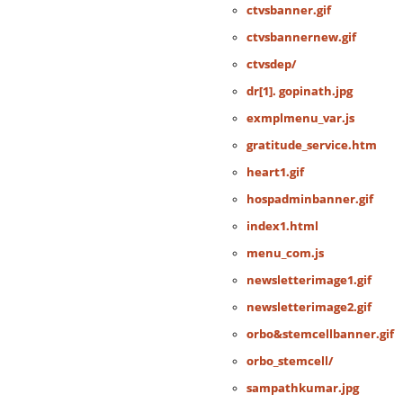
ctvsbanner.gif
ctvsbannernew.gif
ctvsdep/
dr[1]. gopinath.jpg
exmplmenu_var.js
gratitude_service.htm
heart1.gif
hospadminbanner.gif
index1.html
menu_com.js
newsletterimage1.gif
newsletterimage2.gif
orbo&stemcellbanner.gif
orbo_stemcell/
sampathkumar.jpg