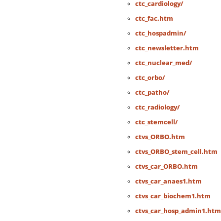
ctc_cardiology/
ctc_fac.htm
ctc_hospadmin/
ctc_newsletter.htm
ctc_nuclear_med/
ctc_orbo/
ctc_patho/
ctc_radiology/
ctc_stemcell/
ctvs_ORBO.htm
ctvs_ORBO_stem_cell.htm
ctvs_car_ORBO.htm
ctvs_car_anaes1.htm
ctvs_car_biochem1.htm
ctvs_car_hosp_admin1.htm