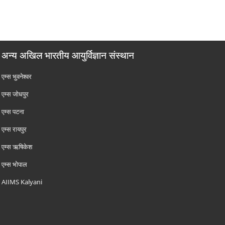
अन्य अखिल भारतीय आयुर्विज्ञान संस्थान
एम्‍स भुवनेश्वर
एम्‍स जोधपुर
एम्‍स पटना
एम्‍स रायपुर
एम्‍स ऋषिकेश
एम्‍स भोपाल
AIIMS Kalyani