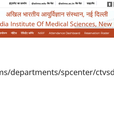
इंट्रानेट का उपयोग
@aiims.edu वेब मेल
@aiims.ac.in वेब मेल
साइटमैप
अखिल भारतीय आयुर्विज्ञान संस्थान, नई दिल्ली
ndia Institute Of Medical Sciences, New
आयोजन
नोटिस
रेसिडेंट कॉर्नर
NIRF
Attendance Dashboard
Reservation Roster
ims/departments/spcenter/ctvs