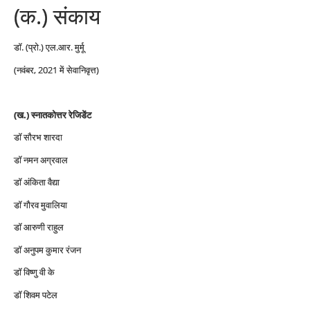
(क.) संकाय
डॉ. (प्रो.) एल.आर. मुर्मू
(नवंबर, 2021 में सेवानिवृत्त)
(ख.) स्नातकोत्तर रेजिडेंट
डॉ सौरभ शारदा
डॉ नमन अग्रवाल
डॉ अंकिता वैद्या
डॉ गौरव मुवालिया
डॉ आरुणी राहुल
डॉ अनुपम कुमार रंजन
डॉ विष्णु वी के
डॉ शिवम पटेल