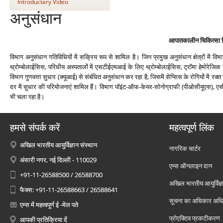
Introductary Video
अनुसंधान
आपातकालीन चिकित्सा 
विभाग अनुसंधान गतिविधियों में सक्रिय रूप से शामिल है। जिन प्रमुख अनुसंधान क्षेत्रों में विभा
थ्रोम्बोलाईसिस, परिधीय अस्पतालों में एसटीईएमआई के लिए थ्रोम्बोलाईसिस, ट्रॉमा हेमोरेजिक
विभाग गुणवत्ता सुधार (क्यूआई) से संबंधित अनुसंधान कर रहा है, जिसमें सेप्सिस के रोगियों में 
दर में सुधार की परियोजनाएं शामिल हैं। विभाग पॉइंट-ऑफ-केयर-सोनोग्राफी (पीओसीयूएस), एस
भी चला रहा है।
हमसे संपर्क करें
महत्वपूर्ण लिंक
अखिल भारतीय आयुर्विज्ञान संस्थान
नागरिक चार्टर
अंसारी नगर, नई दिल्ली - 110029
एम्स ऑनलाइन दान
+91-11-26588500 / 26588700
अखिल भारतीय आयुर्विज्ञ
फैक्स: +91-11-26588663 / 26588641
सूचना का अधिकार अध
एम्स में महत्वपूर्ण ई -मेल पते
प्रोएक्टिव प्रकटीकरण
आपकी प्रतिक्रिया दें