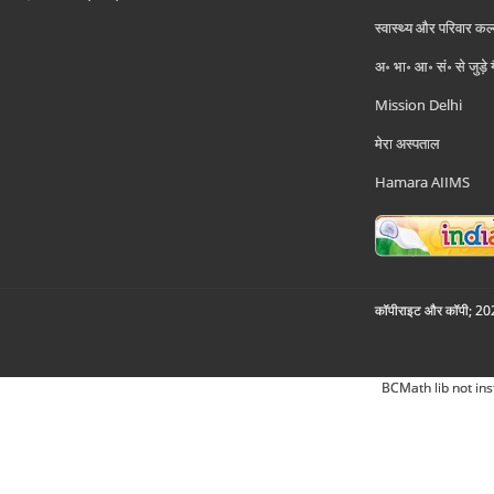
स्वास्थ्य और परिवार कल
अ॰ भा॰ आ॰ सं॰ से जुड़े
Mission Delhi
मेरा अस्पताल
Hamara AIIMS
कॉपीराइट और कॉपी; 2026
BCMath lib not ins