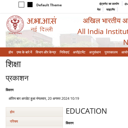
इंट्रानेट का उपयोग
@a
Default Theme
मेल
साइटमैप
अखिल भारतीय आयुर
All India Instit
N
होम
एम्‍स के बारे में
विभाग और केन्‍द्र
निविदाएं
अपॉइंटमेंट
अनुसंधान
पुस्तकालय
आयो
शिक्षा
प्रकाशन
विवरण
अंतिम बार अपडेट हुआ मंगलवार, 20 अगस्त 2024 10:19
EDUCATION
होम
परिचय
विवरण