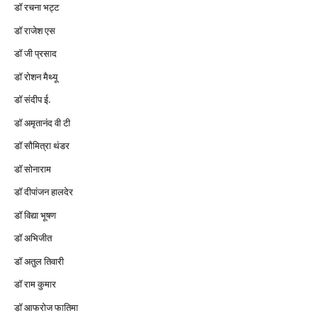
डॉ रचना भट्ट
डॉ राजेश एस
डॉ जी प्रसाद
डॉ रोशन मैथ्यू
डॉ संदीप ई.
डॉ अमृतानंद वी टी
डॉ सौमित्रा थंडर
डॉ सोनाराम
डॉ दीपांजन हालदेर
डॉ विद्या भूषण
डॉ अभिजीत
डॉ अतुल तिवारी
डॉ राम कुमार
डॉ आफरोज फातिमा