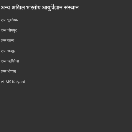
अन्य अखिल भारतीय आयुर्विज्ञान संस्थान
एम्‍स भुवनेश्वर
एम्‍स जोधपुर
एम्‍स पटना
एम्‍स रायपुर
एम्‍स ऋषिकेश
एम्‍स भोपाल
AIIMS Kalyani