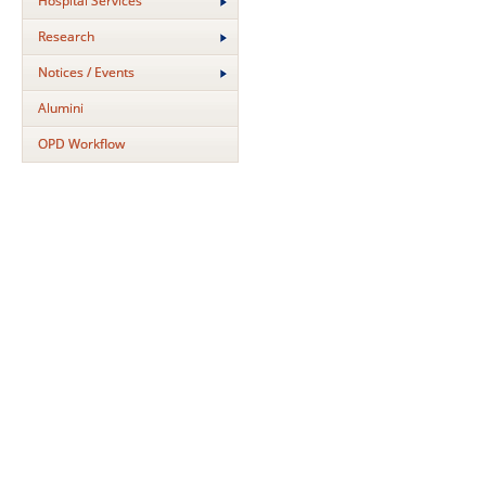
Hospital Services
Research
Notices / Events
Alumini
OPD Workflow