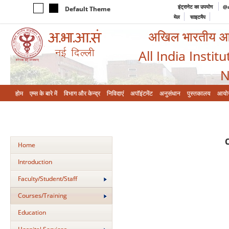
इंट्रानेट का उपयोग
@a
Default Theme
मेल
साइटमैप
अखिल भारतीय आयुर
All India Instit
N
होम
एम्‍स के बारे में
विभाग और केन्‍द्र
निविदाएं
अपॉइंटमेंट
अनुसंधान
पुस्तकालय
आयो
Home
Introduction
Faculty/Student/Staff
Courses/Training
Education