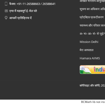
अखिल भारतीय आयुर्विज्ञ
फैक्स: +91-11-26588663 / 26588641
सूचना का अधिकार अध
एम्स में महत्वपूर्ण ई -मेल पते
प्रोएक्टिव प्रकटीकरण
आपकी प्रतिक्रिया दें
स्वास्थ्य और परिवार कल
अ॰ भा॰ आ॰ सं॰ से जुड़े
Mission Delhi
मेरा अस्पताल
Hamara AIIMS
कॉपीराइट और कॉपी; 2026
BCMath lib not ins