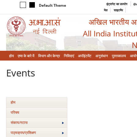
इंट्रानेट का उपयोग
@a
Default Theme
मेल
साइटमैप
अखिल भारतीय आयुर
All India Instit
N
होम
एम्‍स के बारे में
विभाग और केन्‍द्र
निविदाएं
अपॉइंटमेंट
अनुसंधान
पुस्तकालय
आयो
Events
होम
परिचय
संकाय/स्‍टाफ
पाठ्यक्रम/प्रशिक्षण