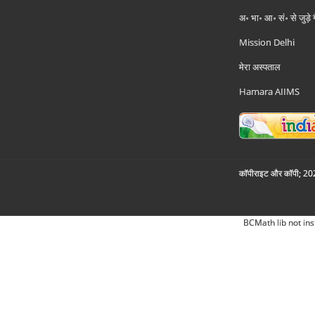
अ॰ भा॰ आ॰ सं॰ से जुड़े
Mission Delhi
मेरा अस्पताल
Hamara AIIMS
कॉपीराइट और कॉपी; 2026
BCMath lib not ins