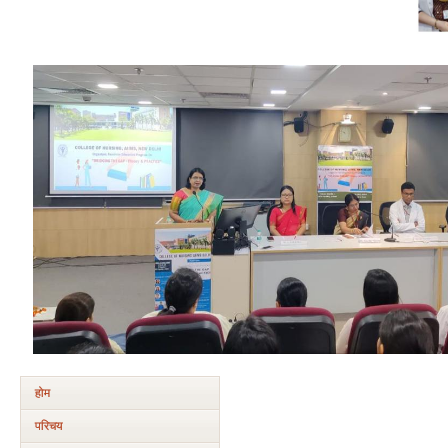
होम
परिचय