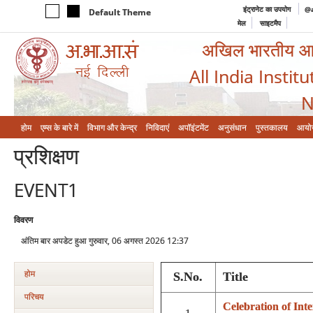
इंट्रानेट का उपयोग
@a
Default Theme
मेल
साइटमैप
अखिल भारतीय आयुर
All India Instit
N
होम
एम्‍स के बारे में
विभाग और केन्‍द्र
निविदाएं
अपॉइंटमेंट
अनुसंधान
पुस्तकालय
आयो
प्रशिक्षण
EVENT1
विवरण
अंतिम बार अपडेट हुआ गुरुवार, 06 अगस्त 2026 12:37
होम
S.No.
Title
परिचय
Celebration of Inte