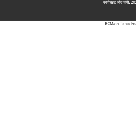
कॉपीराइट और कॉपी; 2026
BCMath lib not ins