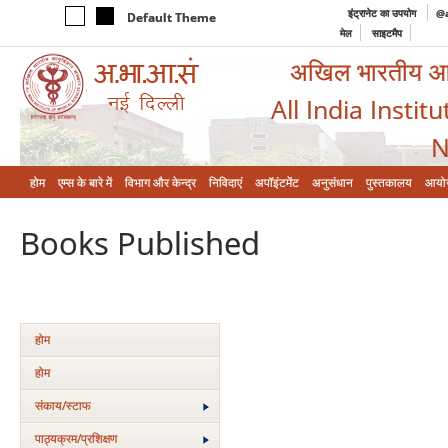
इंट्रानेट का उपयोग
@a
Default Theme
मेल
साइटमैप
अखिल भारतीय आयुर
All India Instit
N
होम
एम्‍स के बारे में
विभाग और केन्‍द्र
निविदाएं
अपॉइंटमेंट
अनुसंधान
पुस्तकालय
आयो
Books Published
होम
होम
संकाय/स्‍टाफ
पाठ्यक्रम/प्रशिक्षण