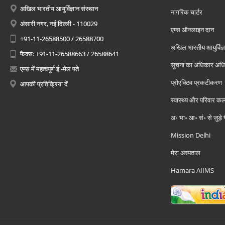
अखिल भारतीय आयुर्विज्ञान संस्थान
नागरिक चार्टर
अंसारी नगर, नई दिल्ली - 110029
एम्स ऑनलाइन दान
+91-11-26588500 / 26588700
अखिल भारतीय आयुर्विज्ञ
फैक्स: +91-11-26588663 / 26588641
सूचना का अधिकार अध
एम्स में महत्वपूर्ण ई -मेल पते
प्रोएक्टिव प्रकटीकरण
आपकी प्रतिक्रिया दें
स्वास्थ्य और परिवार कल
अ॰ भा॰ आ॰ सं॰ से जुड़े
Mission Delhi
मेरा अस्पताल
Hamara AIIMS