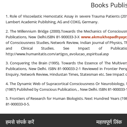
Books Publi
1. Role of Viscoelastic Hemostatic Assay in severe Trauma Patients (
Lambert Academic Publishing, AG and COKG, Germany.
2. The Millennium Bridge (2000).Towards the Mechanics of Consciou
Publications, New Delhi.ISBN 81-900033-3-X
www.akmukhopadhyayco
of Consciousness Studies, Network Review, Indian journal of Physics, Th
and Clinical Studies. See Impact of Publicat
http://www.humanitatis.com/artigos_evolucao_espiritual.asp
3. Conquering the Brain (1995). Towards the Essence of The Multive
Publications, New Delhi. ISBN 81-900033-2-1 Reviewed in Frontier Perspe
Enquiry, Network Review, Hindustan Times, Statesman etc. See Impact o
4. The Dynamic Web of Supracortical Consciousness Or Neurobiology, 
(1987) Published by Conscious Publication, , New Delhi. ISBN 81-900033-1
5. Frontiers of Research for Human Biologists. Next Hundred Years (19
81-900033-0-5.
हमसे संपर्क करें
महत्वपूर्ण लिंक