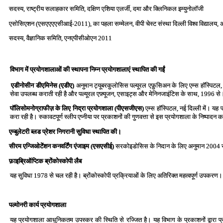
सदस्‍य, राष्‍ट्रीय सलाहकार समिति, दक्षिण एशिया एलर्जी, दमा और क्लिनिकल इम्‍युनोलॉ‍जी
एसोसिएशन (एसएएएएसीआई-2011), का पहला सम्‍मेलन, वीपी चेस्‍ट संस्‍था दिल्‍ली विश्‍व विद्यालय, 
सदस्‍य, वैज्ञानिक समिति, एनएपीसीओएन 2011
विभाग में प्रयोगशालाओं की स्‍थापना निम्‍न प्रयोगशालाएं स्‍थापित की गईं
एडीनोसीन डीएमिनेस (एडीए)
अनुमान ट्यूबरकुलोसिस पल्‍यूरल एफ़ुसिअन के लिए एम्‍स हॉस्पिटल,
सेवा उपलब्‍ध कराती रही है और पल्‍यूरल एफ़्यूजन, एसाइट्स और मेनिनजाइंटिस के साथ, 1996 से
पॉलिसोमनोग्राफीज़ के लिए निद्रा प्रयोगशाला (पीएसजीएस)
एम्‍स हॉस्पिटल, नई दिल्‍ली में। 
करा रही है। रुकावटपूर्ण स्‍लीप एप्‍नीया पर प्रकाशनों की गुणवत्ता से इस प्रयोगशाला के निष्‍
एम्‍बुलेटरी ब्‍लड प्रेशर निगरानी सुविधा स्‍थापित की।
सीरम एन्जिओटेंशन कनवर्टिंग एंजाइम (एसएसीई)
सरकोइडोसिस के निदान के लिए अनुमान 2004 
फ़ाइब्रिऑप्टिक ब्रोंकोस्‍कोपी लैब
यह सुविधा 1978 से चल रही है। ब्रोंकोस्‍कोपी प्रक्रियाओं के लिए अतिरिक्‍त महत्‍वपूर्ण उपकरण। एक
पल्‍मोनरी कार्य प्रयोगशाला
यह प्रयोगशाला आधुनिकतम उपस्‍कर की स्थिति से रज्जित है। यह विभाग के प्रकाशनों द्वारा प्रमा