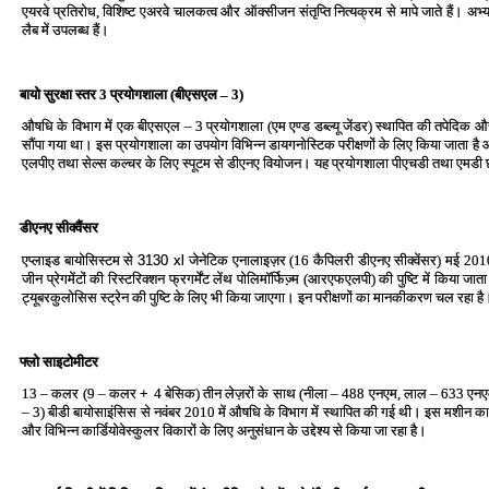
एयरवे प्रतिरोध, विशिष्‍ट एअरवे चालकत्‍व और ऑक्‍सीजन संतृप्ति नित्‍यक्रम से मापे जाते हैं। अभ्‍
लैब में उपलब्‍ध हैं।
बायो सुरक्षा स्‍तर 3 प्रयोगशाला (बीएसएल – 3)
औषधि के विभाग में एक बीएसएल – 3 प्रयोगशाला (एम एण्‍ड डब्‍ल्‍यू जेंडर) स्‍थापित की तपेदिक 
सौंपा गया था। इस प्रयोगशाला का उपयोग विभिन्‍न डायगनोस्टिक परीक्षणों के लिए किया जाता है और
एलपीए तथा सेल्‍स कल्‍चर के लिए स्‍पूटम से डीएनए वियोजन। यह प्रयोगशाला पीएचडी तथा एमडी छात्
डीएनए सीक्‍वैंसर
एप्‍लाइड बायोसिस्‍टम से
3130 xl
जेनेटिक एनालाइज़र (16 कैपिलरी डीएनए सीक्‍वेंसर) मई 2010
जीन प्रेगमेंटों की रिस्‍टरिक्‍शन फ्रगर्मेंट लेंथ पोलिमॉर्फिज्‍़म (आरएफएलपी) की पुष्टि में किय
ट्यूबरकुलोसिस स्‍ट्रेन की पुष्टि के लिए भी किया जाएगा। इन परीक्षणों का मानकीकरण चल रहा है
फ्लो साइटोमीटर
13 – कलर (9 – कलर
+
4 बेसिक) तीन लेज़रों के साथ (नीला – 488 एनएम, लाल – 633 ए
– 3) बीडी बायोसाइंसिस से नवंबर 2010 में औषधि के विभाग में स्‍थापित की गई थी। इस मशीन का उ
और विभिन्‍न कार्डियोवेस्‍कुलर विकारों के लिए अनुसंधान के उद्देश्‍य से किया जा रहा है।