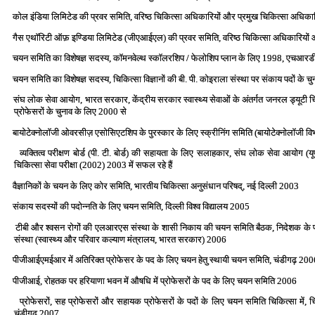
कोल इंडिया लिमिटेड की प्रवर समिति, वरिष्‍ठ चिकित्‍सा अधिकारियों और प्रमुख चिकित्‍सा अधिका
गैस एथॉरिटी ऑफ़ इण्डिया लिमिटेड (जीएआईएल) की प्रवर समिति, वरिष्‍ठ चिकित्‍सा अधिकारियों 
चयन समिति का विशेषज्ञ सदस्‍य, कॉमनवेल्‍थ स्‍कॉलरशिप / फेलोशिप प्‍लान के लिए 1998, एचआरड
चयन समिति का विशेषज्ञ सदस्‍य, चिकित्‍सा विज्ञानों की बी. पी. कोइराला संस्‍था पर संकाय पदों के
संघ लोक सेवा आयोग, भारत सरकार, केंद्रीय सरकार स्‍वास्‍थ्‍य सेवाओं के अंतर्गत जनरल ड्यूटी चि
प्रोफेसरों के चुनाव के लिए 2000 से
बायोटेक्‍नोलॉजी ओवरसीज़ एसोसिएटशिप के पुरस्‍कार के लिए स्‍क्रीनिंग समिति (बायोटेक्‍नोलॉजी 
व्‍यक्तित्‍व परीक्षण बोर्ड (पी. टी. बोर्ड) की सहायता के लिए सलाहकार, संघ लोक सेवा आयोग (यू
चिकित्‍सा सेवा परीक्षा (2002) 2003 में सफल रहे हैं
वैज्ञानिकों के चयन के लिए कोर समिति, भारतीय चिकित्‍सा अनुसंधान परिषद्, नई दिल्‍ली 2003
संकाय सदस्‍यों की पदोन्‍नति के लिए चयन समिति, दिल्‍ली विश्‍व विद्यालय 2005
टीबी और श्‍वसन रोगों की एलआरएस संस्‍था के शासी निकाय की चयन समि‍ति बैठक, निदेशक के पद
संस्‍था (स्‍वास्‍थ्‍य और परिवार कल्‍याण मंत्रालय, भारत सरकार) 2006
पीजीआईएमईआर में अतिरिक्‍त प्रोफेसर के पद के लिए चयन हेतु स्‍थायी चयन समिति, चंडीगढ़ 20
पीजीआई, रोहतक पर हरियाणा भवन में औषधि में प्रोफेसरों के पद के लिए चयन समिति 2006
प्रोफेसरों, सह प्रोफेसरों और सहायक प्रोफेसरों के पदों के लिए चयन समिति चिकित्‍सा में, चि
चंडीगढ़ 2007