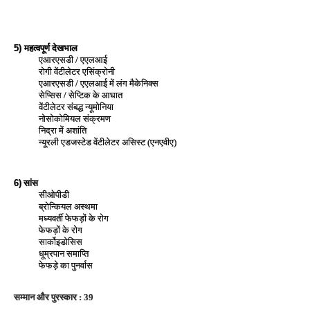
महत्वपूर्ण देखभाल
5)
एआरएसडी / एएलआई
रोगी वेंटीलेटर एसिंक्रोनी
एआरएसडी / एएलआई में लंग मैकेनिक्स
सेप्सिस / सेप्टिक के आघात
वेंटीलेटर संबद्ध न्यूमोनिया
नोसोकोमियल संक्रमण
निद्रा में अशांति
न्‍यूरली एडजस्‍टेड वेंटीलेटर असिस्ट (एनएवीए)
सांस
6)
सीओपीडी
ब्रोन्कियल अस्थमा
मध्यवर्ती फेफड़ों के रोग
फेफड़ों के रोग
सार्कोइडोसिस
धूम्रपान समाप्ति
फेफड़े का पुनर्वास
सम्‍मान और पुरस्‍कार : 39