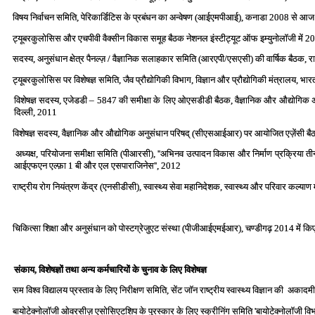
विषय निर्वाचन समिति, पेरिकार्डिटिस के प्रबंधन का अन्‍वेषण (आईएमपीआई), कनाडा 2008 से आ
ट्यूबरकुलोसिस और एचपीवी वैक्‍सीन विकास समूह बैठक नेशनल इंस्‍टीट्यूट ऑफ इम्‍युनोलॉजी में 2
सदस्‍य, अनुसंधान क्षेत्र पैनल्‍ज़ / वैज्ञानिक सलाहकार समिति (आरएपी/एसएसी) की वार्षिक बैठक, रा
ट्यूबरकुलोसिस पर विशेषज्ञ समिति, जैव प्रौद्योगिकी विभाग, विज्ञान और प्रौद्योगिकी मंत्रालय,
विशेषज्ञ सदस्‍य, एजेडडी – 5847 की समीक्षा के लिए ओएसडीडी बैठक, वैज्ञानिक और औद्योगिक
दिल्‍ली, 2011
विशेषज्ञ सदस्‍य, वैज्ञानिक और औद्योगिक अनुसंधान परिषद् (सीएसआईआर) पर आयोजित एज़ेंसी बै
अध्‍यक्ष, परियोजना समीक्षा समिति (पीआरसी), ''अभिनव उत्‍पादन विकास और निर्माण प्रक्रिया तीन
आईएफएन एल्‍फ़ा 1 बी और एल एसपाराजिनेस'', 2012
राष्‍ट्रीय रोग नियंत्रण केंद्र (एनसीडीसी), स्‍वास्‍थ्‍य सेवा महानिदेशक, स्‍वास्‍थ्‍य और परिवार कल
चिकित्‍सा शिक्षा और अनुसंधान को पोस्‍टग्रेजुएट संस्‍था (पीजीआईएमईआर), चण्‍डीगढ़ 2014 में किए
संकाय, विशेषज्ञों तथा अन्‍य कर्मचारियों के चुनाव के लिए विशेषज्ञ
सम विश्‍व विद्यालय प्रस्‍ताव के लिए निरीक्षण समिति, सेंट जॉन राष्‍ट्रीय स्‍वास्‍थ्‍य विज्ञान की अकाद
बायोटेक्‍नोलॉजी ओवरसीज़ एसोसिएटशिप के पुरस्‍कार के लिए स्‍क्रीनिंग समिति 'बायोटेक्‍नोलॉजी 