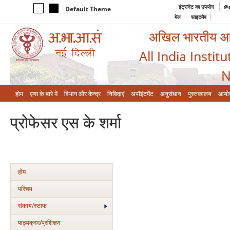
इंट्रानेट का उपयोग
@a
Default Theme
मेल
साइटमैप
अखिल भारतीय आयुर
All India Instit
N
होम
एम्‍स के बारे में
विभाग और केन्‍द्र
निविदाएं
अपॉइंटमेंट
अनुसंधान
पुस्तकालय
आयो
प्रोफेसर एस के शर्मा
होम
परिचय
संकाय/स्‍टाफ
पाठ्यक्रम/प्रशिक्षण