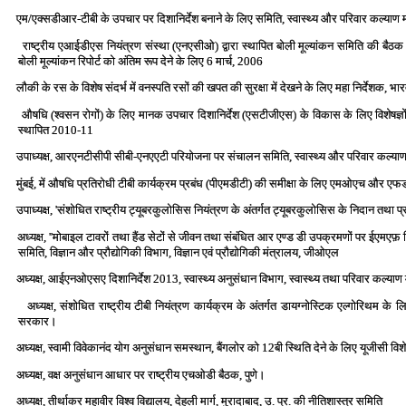
एम/एक्‍सडीआर-टीबी के उपचार पर दिशानिर्देश बनाने के लिए समिति, स्‍वास्‍थ्‍य और परिवार कल्‍य
राष्‍ट्रीय एआईडीएस नियंत्रण संस्‍था (एनएसीओ) द्वारा स्‍थापित बोली मूल्‍यांकन समिति की बैठक 
बोली मूल्‍यांकन रिपोर्ट को अंतिम रूप देने के लिए 6 मार्च, 2006
लौकी के रस के विशेष संदर्भ में वनस्‍पति रसों की खपत की सुरक्षा में देखने के लिए महा निर्देशक, भा
औषधि (श्‍वसन रोगों) के लिए मानक उपचार दिशानिर्देश (एसटीजीएस) के विकास के लिए विशेषज्ञों के
स्‍थापित 2010-11
उपाध्‍यक्ष, आरएनटीसीपी सीबी-एनएएटी परियोजना पर संचालन समिति, स्‍वास्‍थ्‍य और परिवार कल्‍
मुंबई, में औषधि प्रतिरोधी टीबी कार्यक्रम प्रबंध (पीएमडीटी) की समीक्षा के लिए एमओएच और एफड
उपाध्‍यक्ष, 'संशोधित राष्‍ट्रीय ट्यूबरकुलोसिस नियंत्रण के अंतर्गत ट्यूबरकुलोसिस के निदान तथा प्
अध्‍यक्ष, ''मोबाइल टावरों तथा हैंड सेटों से जीवन तथा संबंधित आर एण्‍ड डी उपक्रमणों पर ईएमएफ़ वि
समिति, विज्ञान और प्रौद्योगिकी विभाग, विज्ञान एवं प्रौद्योगिकी मंत्रालय, जीओएल
अध्‍यक्ष, आईएनओएसए दिशानिर्देश 2013, स्‍वास्‍थ्‍य अनुसंधान विभाग, स्‍वास्‍थ्‍य तथा परिवार कल
अध्‍यक्ष, संशोधित राष्‍ट्रीय टीबी नियंत्रण कार्यक्रम के अंतर्गत डायग्‍नोस्टिक एल्‍गोरिथम क
सरकार।
अध्‍यक्ष, स्‍वामी विवेकानंद योग अनुसंधान समस्‍थान, बैंगलोर को 12बी स्थिति देने के लिए यूजीसी वि
अध्‍यक्ष, वक्ष अनुसंधान आधार पर राष्‍ट्रीय एचओडी बैठक, पुणे।
अध्‍यक्ष, तीर्थाकर महावीर विश्‍व विद्यालय, देहली मार्ग, मुरादाबाद, उ. प्र. की नीतिशास्‍त्र समिति