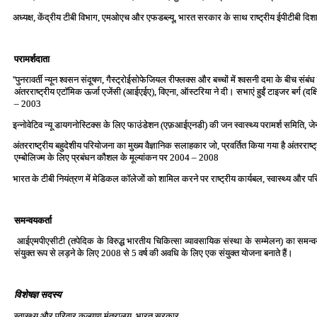
अध्‍यक्ष, केंद्रीय टीबी विभाग, एमओएच और एफडब्‍ल्‍यू, भारत सरकार के साथ राष्‍ट्रीय ईपीटीबी दिशान
परामर्शदाता
''पुनरावर्ती न्‍यून श्‍वसन संदूषण, गैस्‍ट्रोईसोफेजियल रीफ्लक्‍स और बच्‍चों में श्‍वसनी दमा के बीच स
अंतरराष्‍ट्रीय एटॉमिक ऊर्जा एजेंसी (आईएईए), विएना, ऑस्‍टरिया ने दी। सभाएं हुईं टाइजर बर्ग (दक
– 2003
इन्‍नोवेटिव न्‍यू डायगनोस्टिक्‍स के लिए फाउंडेशन (एफ़आईएनडी) की जन स्‍वास्‍थ्‍य परामर्श समिति, ज
अंतरराष्‍ट्रीय बहुदेशीय परियोजना का मुख्‍य वैज्ञानिक सलाहकार जो, प्रवर्तित किया गया है अंतरराष्‍ट
एम्‍बोलिज्‍म के लिए प्रबंधन कौशल के मूल्‍यांकन पर 2004 – 2008
भारत के टीबी नियंत्रण में मेडिकल कॉलेजों को शामिल करने पर राष्‍ट्रीय कार्यबल, स्‍वास्‍थ्‍य औ
समन्‍वयकर्ता
आईएमपीएसीटी (तपेदिक के विरुद्ध भारतीय चिकित्‍सा व्‍यावसायिक संस्‍था के सम्‍मेलन) का समन्‍
संयुक्‍त रूप से लड़ने के लिए 2008 से 5 वर्ष की अवधि के लिए एक संयुक्‍त योजना बनाते हैं।
विशेषज्ञ सदस्‍य
स्‍वास्‍थ्‍य और परिवार कल्‍याण मंत्रालय, भारत सरकार