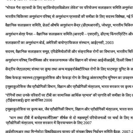
''भोपाल गैस त्रासदी के लिए ब्रांकियोएलविओलर लेवेज'' पर परियोजना सलाहकार समिति अनुसं
भारतीय चिकित्‍सा अनुसंधान परिषद् से अनुसंधान प्रस्‍तावों की समीक्षा के लिए सदस्‍य विशेषज्ञ, नई 
वैज्ञानिक सलाहकार समिति, डेज़र्ट औषधि अनुसंधान केंद्र (डीएमआरसी), जोधपुर, भारतीय चिकि
अनुसंधान क्षेत्र पैनल – वैज्ञानिक सलाहकार समिति (आरएपी – एसएसी), डीएनए फिंगरप्रिंटिंग और ड
सलाहकारों का अनुसंधान बोर्ड, अमेरिकी बायोग्राफिकल संस्‍थान, आईएनसी, 2003
सदस्‍य, वैज्ञानिक सलाहकार समूह, एपिडेमियोलॉजी और संक्रामिक रोगों का विभाजन, भारतीय चिकि
अनुसंधान परिषद् जिनॉमिक्‍स और सकालनात्‍मक जीव विज्ञान की संस्‍था आईजीआईबी, दिल्‍ली विश्‍व
केंद्रीय जेएएलएमए संस्‍था पर कुष्‍ठ तथा अन्‍य माइक्रोबेक्‍टीरियल रोगों के लिए घाटमपुर युनिट के
विश्‍व फेफड़ा स्‍वास्‍थ्‍य (ट्यूबरकुलोसिस और फेफड़ा रोग के विरुद्ध अंतरराष्‍ट्रीय यूनियन का उ
ट्यूबरकुलोसिस जैव प्रौद्योगिकी विभाग, विज्ञान और प्रौद्योगिकी मंत्रालय, भारत सरकार पर कृत्
''रोगियों तथा उनके परिवारों पर टीबी का सामाजिक आर्थिक प्रभाव'' की प्रगति की समीक्षा के
(टीईआरआई) द्वारा आयोजित 2006
ट्यूबरकुलोसिस पर कृत्‍य बल, जैव प्रौद्योगिकी विभाग, विज्ञान और प्रौद्योगिकी मंत्रालय, भारत
''धान तथा टीबी में बायोइनफार्मेटिक्‍स'' शीर्षक से दो महत्‍वपूर्ण परियोजनाओं पर चर्चा के लिए 
प्रौद्योगिकी मंत्रालय, भारत सरकार में क्रियान्‍वयन के लिए 2007
आईसीएमआर तथा मिन्‍नेसोटा विश्‍वविद्यालय यूएसए की संयुक्‍त विषय निर्वाचन समिति बैठक, 2007