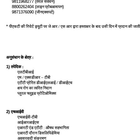
9811968277 (
तरल संवर्धन
)
8800262404 (
लाइन प्रोबआमापन
)
9871376090 (
जीनएक्‍सपर्ट
)
*
पीएफटी की रिपोर्ट ड्यूटी पर जे आर / एस आर द्वारा हस्ताक्षर के बाद उसी दिन में प्रदान की जाती
अनुसंधान के क्षेत्र :
तपेदिक :
1)
एलटीबीआई
एम / एक्सडीआर – टीबी
एटीटी प्रेरित डीआईएलआई / डीआईएच
क्षय रोग का त्वरित निदान
प्लुरल फ्लुइड प्रोटिओमिक्स
एचआईवी
2)
एचआईवी-टीबी
आईआरआईएस
एआरटी एंड एटीटी : औषध सहभागिता
एआरटी दौरान डिसलिपिडेमिया
अवसरवादी संक्रमण