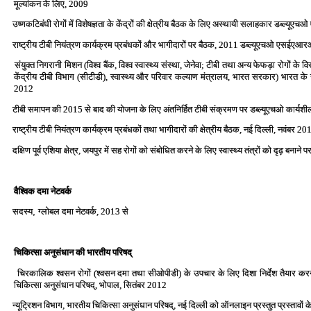
मूल्‍यांकन के लिए, 2009
उष्‍णकटिबंधी रोगों में विशेषज्ञता के केंद्रों की क्षेत्रीय बैठक के लिए अस्‍थायी सलाहकार डब्‍ल
राष्‍ट्रीय टीबी नियंत्रण कार्यक्रम प्रबंधकों और भागीदारों पर बैठक, 2011 डब्‍ल्‍यूएचओ एसईएआरओ
संयुक्‍त निगरानी मिशन (विश्‍व बैंक, विश्‍व स्‍वास्‍थ्‍य संस्‍था, जेनेवा; टीबी तथा अन्‍य फेफड़ा रोगों क
केंद्रीय टीबी विभाग (सीटीडी), स्‍वास्‍थ्‍य और परिवार कल्‍याण मंत्रालय, भारत सरकार) भारत के 
2012
टीबी समापन की 2015 से बाद की योजना के लिए अंतनिर्हित टीबी संक्रमण पर डब्‍ल्‍यूएचओ कार्यशी
राष्‍ट्रीय टीबी नियंत्रण कार्यक्रम प्रबंधकों तथा भागीदारों की क्षेत्रीय बैठक, नई दिल्‍ली, नवंबर 20
दक्षिण पूर्व एशिया क्षेत्र, जयपुर में सह रोगों को संबोधित करने के लिए स्‍वास्‍थ्‍य तंत्रों को दृढ़ बनाने
वैश्विक दमा नेटवर्क
सदस्य
,
ग्लोबल दमा नेटवर्क, 2013
से
चिकित्‍सा अनुसंधान की भारतीय परिषद्
चिरकालिक श्‍वसन रोगों (श्‍वसन दमा तथा सीओपीडी) के उपचार के लिए दिशा निर्देश तैयार करने हेतु 
चिकित्‍सा अनुसंधान परिषद्, भोपाल, सितंबर 2012
न्‍यूट्रिशन विभाग, भारतीय चिकित्‍सा अनुसंधान परिषद्, नई दिल्‍ली को ऑनलाइन प्रस्‍तुत प्रस्‍तावों क