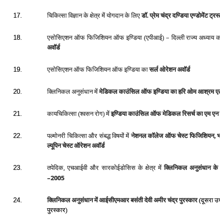
चिकित्‍सा विज्ञान के क्षेत्र में योगदान के लिए
डॉ. प्रेम चंद्र दण्डिया एण्‍डोमेंट ट्र
17.
–
एसोसिएशन ऑफ फिजिशियन ऑफ इण्डिया (एपीआई)
दिल्‍ली राज्‍य अध्‍याय
18.
अवॉर्ड
एसोसिएशन ऑफ फिजिशियन ऑफ इण्डिया का
सर्ल ओरेशन अवॉर्ड
19.
क्लिनिकल अनुसंधान में
मेडिकल काउंसिल ऑफ इण्डिया का हरि ओम आश्रम एलें
20.
कायचिकित्‍सा (श्‍वसन रोग) में
इण्डिया काउंसिल ऑफ मेडिकल रिसर्च का
एम एन 
21.
पल्‍मोनरी चिकित्‍सा और संबद्ध विषयों में
नेशनल कॉलेज ऑफ चेस्‍ट फिजिशियन, भ
22.
ल्‍यूपिन चेस्‍ट ऑरेशन अवॉर्ड
तपेदिक,
एचआईवी
और
सारकोईडोसिस
के
क्षेत्र
में
क्लिनिकल
अनुसंधान
के
23.
–
2005
क्लिनिकल
अनुसंधान
में
आईसीएमआर
बसंती
देवी
अमीर
चंद्र
पुरस्‍कार
(दूसरा 
24.
पुरस्कार)