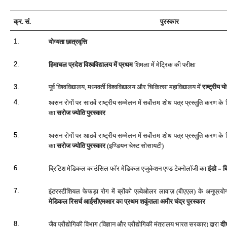
क्र. सं.
पुरस्‍कार
1.
योग्‍यता छात्रवृत्ति
2.
हिमाचल प्रदेश विश्‍वविद्यालय में प्रथम
शिमला में मेट्रिक की परीक्षा
पूर्व विश्वविद्यालय,
मध्यवर्ती विश्वविद्यालय और चिकित्सा महाविद्यालय में
राष्‍ट्रीय यो
3.
4.
श्‍वसन रोगों पर सातवें राष्‍ट्रीय सम्‍मेलन में सर्वोत्तम शोध पत्र प्रस्‍तुति करण 
का
सरोज ज्‍योति पुरस्‍कार
5.
श्‍वसन रोगों पर आठवें राष्‍ट्रीय सम्‍मेलन में सर्वोत्तम शोध पत्र प्रस्‍तुति करण 
का
सरोज ज्‍योति पुरस्‍कार
(इण्डियन चेस्‍ट सोसायटी)
–
6.
ब्रिटिश मेडिकल काउंसिल फॉर मेडिकल एजुकेशन एण्‍ड टेक्‍नोलॉजी का
इंडो
ब्
7.
इंटरस्‍टीशियल फेफड़ा रोग में ब्रोंको एल्‍वेओलर लावाज़ (बीएएल) के अनुप्र
मेडिकल रिसर्च आईसीएमआर का प्रथम शकुंतला अमीर चंद्र पुरस्‍कार
8.
जैव प्रौद्योगिकी विभाग (विज्ञान और प्रौद्योगिकी मंत्रालय भारत सरकार) द्वारा
दीर