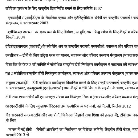
तपेदिक प्रबंधन के लिए राष्‍ट्रीय दिशानिर्देश बनाने के लिए समिति 1997
एचआईवी / एआईडीएस के नैदानिक प्रबंध और एंटीरेट्रोविरल थेरेपी पर राष्‍ट्रीय परामर्श / राष्‍
मंत्रालय, भारत सरकार 2003
ब्रॉन्कियल अस्‍थमा पर कृत्‍य बल के लिए विशेषज्ञ, आयुर्वेद तथा सिद्ध खोज के लिए केंद्रीय पर
दिल्‍ली, 2004
एंटिरोट्रावायरल (एआरटी) के स्‍केलिंग अप पर राष्‍ट्रीय परामर्श, एनएसीओ, स्‍वास्‍थ्‍य और परिव
एमडीआर – टीबी के लिए डॉट्स प्‍लस का पालन, स्‍वास्‍थ्‍य और परिवार कल्‍याण मंत्रालय (भारत 
विश्‍व बैंक के फ़ेज 2 की समिति ने संशोधित राष्‍ट्रीय टीबी नियंत्रण कार्यक्रम में सहायता की स्‍व
पक्ष 2 संशोधित राष्‍ट्रीय टीबी नियंत्रण कार्यक्रम, स्‍वास्‍थ्‍य और परिवार कल्‍याण मंत्रालय (भारत
संयुक्‍त एचआईवी – टीबी प्रशिक्षण कार्यक्रम विकसित करने के लिए राष्‍ट्रीय परामर्श, राष्‍ट्रीय एआई
भारत सरकार, डब्‍ल्‍यूएचओ (एसईएआरओ) तथा केंद्रीय टीबी विभाग के सहयोग के साथ, स्‍वास्‍थ्‍य
टीबी तथा श्‍वसन रोगों की एलआरएस संस्‍था का नियंत्रण निकाय (स्‍वास्‍थ्‍य और परिवार कल्‍याण मं
आरएनटीसीपी के लिए न्‍यू डायग्‍नोस्टिक्‍स तथा एल्‍गोरिथज्‍़म पर चर्चा, नई दिल्‍ली, सितंबर 2012
गैर सरकारी सदस्‍य (टीबी और वक्ष रोगों, चिकित्‍सा विज्ञानों तथा शिक्षा की फ़ाइल में), टीबी तथ
के लिए
''भारत में नई टीबी – विरोधी औषधियों का निर्धारण'' पर विशेषज्ञ समिति, केंद्रीय टीबी मंडल, महानि
फरवरी 2013 से