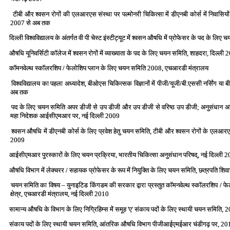
टीबी और श्‍वसन रोगों की एलआरएस संस्‍था पर पल्‍मोनरी चिकित्‍सा में डीएनबी कोर्स में निवासिय
2007 से अब तक
दिल्‍ली विश्‍वविद्यालय के अंतर्गत वी पी चेस्‍ट इंस्‍टीट्यूट में श्‍वसन औषधि में प्रोफेसर के पद के ल
औषधि यूनिवर्सिटी कॉलेज में श्‍वसन रोगों में व्‍याख्‍याता के पद के लिए चयन समिति, शाहदरा, दिल्‍ली
कॉमनवेल्‍थ स्‍कॉलरशिप / फेलोशिप प्‍लान के लिए चयन समिति 2008, एचआरडी मंत्रालय
विश्‍वविद्यालय का पहला अध्‍यादेश, बीओएस चिकित्‍सक विज्ञानों में पीजी/यूजी/बी.एससी नर्सिंग या ब
अब तक
पद के लिए चयन समिति अपर डीजी से उप डीजी और उप डीजी से वरिष्‍ठ उप डीजी; अनुसंधान अधि
महा निदेशक आईसीएमआर पर, नई दिल्‍ली 2009
श्‍वसन औषधि में डीएनबी कोर्स के लिए प्रवेश हेतु चयन समिति, टीबी और श्‍वसन रोगों के एलआरएस 
2009
आईसीएमआर पुरस्‍कारों के लिए चयन प्रक्रिया, भारतीय चिकित्‍सा अनुसंधान परिषद्, नई दिल्‍ली 
औषधि विभाग में लेक्‍चरर / सहायक प्रोफेसर के रूप में नियुक्ति के लिए चयन समिति, छत्रपति शिव
चयन समिति का विषय – युनाइटिड किंगडम की सरकार द्वारा प्रस्‍तुत कॉमनवेल्‍थ स्‍कॉलरशिप / फे
क्षेत्र, एचआरडी मंत्रालय, नई दिल्‍ली 2010
सामान्‍य औषधि के विभाग के लिए निग्रिहिम्‍स में समूह 'ए' संकाय पदों के लिए स्‍थायी चयन समिति, 
संकाय पदों के लिए स्‍थायी चयन समिति, आंतरिक औषधि विभाग पीजीआईएमईआर चंडीगढ़ पर, 20