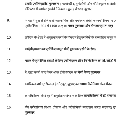
अ‍वधि एसोसिएटशिप पुरस्‍कार।
पल्‍मोनरी इम्‍यूनोलॉजी और मॉलिक्‍युलर बायोलॉज
हॉस्पिटल में कार्यरत (हार्वर्ड मेडिकल स्‍कूल), बोस्‍टन, यूएसए
9.
'भारत में धूल से होने वाली व्‍यावसायिक और पर्यावरण संबंधी समस्‍या' विषय प
प्रतियोगिता 1994 में 1100 रुपए का
नकद पुरस्‍कार और योग्‍यता प्रमाण पत्र
तपेदिक के क्षेत्र में अनुसंधान कार्य के योगदान हेतु कंपनियों के राजगढिया समूह 
10.
आईसीएमआर का प्रतिष्ठित अमृत मोदी पुरस्‍कार (सीने के रोग)
11.
भारत में प्रायोगिक दवाओं के लिए एसोसिएशन ऑफ फिजिशियन का डॉ. कोल्हो म
12.
मे. टाटा फार्मा फॉर केयर ऑफ टीबी पेशेंट्स का
केवी केयर पुरस्‍कार
13.
अमेरिकन बायोग्राफिकल इंस्‍टीट्यूट, यूएसए का
2000 मिलेनियम गोल्‍ड मैडल
14.
कायचिकित्‍सा के क्षेत्र में अनुसंधान योगदान के लिए
कायचिकित्‍सा में डॉ. राजम
15.
जैव प्रौद्योगिकी विभाग (विज्ञान और प्रौद्योगिकी मंत्रालय भारत सरकार) द्व
16.
पुरस्‍कार