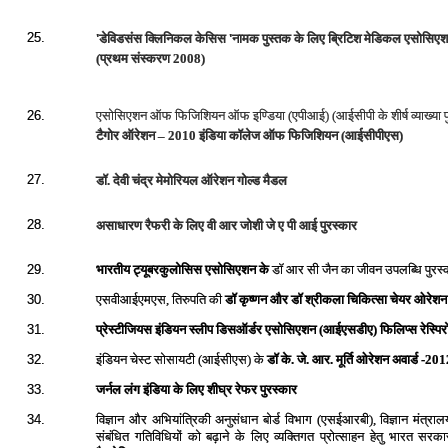
'
'
25.
डेविडसंस
क्लिनिकल
केसिस
नामक
पुस्‍तक
के लिए ब्रिटिश
मेडिकल
एसोसिए
(प्रथम
संस्‍करण
2008)
एसोसिएशन
ऑफ
फिजिशियन
ऑफ
इण्डिया (एपीआई) (आईसीपी के शीर्ष व्‍याख्‍या 
26.
टैगोर ऑरेशन – 2010 इंडिया कॉलेज ऑफ फिजिशियन (आईसीपीएस)
27.
डॉ. देवी चंद्र मेमोरियल ऑरेशन गोल्‍ड मैडल
28.
असाधारण रैफरी के लिए वी आर जोशी जे ए पी आई पुरस्‍कार
भारतीय ट्यूबरकुलोसिस एसोसिएशन के
डॉ आर सी जैन का जीवन उपलब्धि पुरस्
29.
एसवीआईएमएस,
तिरुपति की
डॉ कृष्णन और डॉ श्रीकला
चिकित्सा चेयर ओरेशन
30.
प्रेस्टीजियस इंडियन स्लीप डिसऑर्डर एसोसिएशन (आईएसडीए) फिलिप्स रेस्पि
31.
इंडियन चेस्ट सोसायटी (आईसीएस) के
डॉ के. जे. आर. मूर्ति ओरेशन अवार्ड -20
32.
जर्नल लंग इंडिया के लिए शीघ्र रेफर पुरस्कार
33.
विज्ञान और अभियांत्रिकी अनुसंधान बोर्ड विभाग (एसईआरबी),
विज्ञान मंत्रा
34.
संबंधित गतिविधियों को बढ़ाने के लिए व्यक्तिगत प्रोत्साहन हेतु भारत सरक