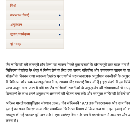
शिक्षा
अस्‍पताल सेवाएं
अनुसंधान
सूचना/कार्यक्रम
पूर्व छात्र
जैव सांख्यिकी की सामग्री और विषय का स्‍वरूप पिछले कुछ दशकों के दौरान पूरी तरह बदल गया है। ए
चिकित्‍सा देखरेख के क्षेत्र में निर्णय लेने के लिए एक सघन, गतिशील और रचनात्‍मक साधन के रूप 
मॉडलों के विकास तथा स्‍वास्‍थ्‍य देखरेख प्रदायगी में प्रचालनात्‍मक अनुसंधान तकनीकों के अन
में चिकित्‍सा और स्‍वास्‍थ्‍य अनुसंधान में नए आयाम और क्षमताएं तैयार की हैं। इस संदर्भ में एक चि
आज अधूरा माना जाता है यदि वह जैव सांख्यिकी तकनीकों के अनुप्रयोग की संभाव्‍यताओं से उपयुक्‍त
डिजाइनों के साथ अपने अनुसंधान अध्‍ययनों की योजना बना सके और उपयुक्‍त सांख्यिकी विधियों को 
अखिल भारतीय आयुर्विज्ञान संस्‍थान (एम्‍स), जैव सांख्यिकी 1973 तक निवारणात्‍मक और सामाजिक चि
इकाई का गठन निवारणात्‍मक और सामाजिक चिकित्‍सा विभाग से किया गया था। इस इकाई को 1986
महसूस की गई जरूरत पूरी कर सके। एक स्‍वतंत्र विभाग के रूप में यह संस्‍थान में अध्‍यापन और अन
करता हैं।