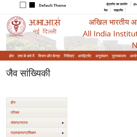
इंट्रानेट का उपयोग
@a
Default Theme
मेल
साइटमैप
अखिल भारतीय आयुर
All India Instit
N
होम
एम्‍स के बारे में
विभाग और केन्‍द्र
निविदाएं
अपॉइंटमेंट
अनुसंधान
पुस्तकालय
आयो
जैव सांख्यिकी
होम
परिचय
संकाय/स्‍टाफ
पाठ्यक्रम/प्रशिक्षण