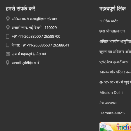
हमसे संपर्क करें
महत्वपूर्ण लिंक
अखिल भारतीय आयुर्विज्ञान संस्थान
नागरिक चार्टर
अंसारी नगर, नई दिल्ली - 110029
एम्स ऑनलाइन दान
+91-11-26588500 / 26588700
अखिल भारतीय आयुर्विज्ञ
फैक्स: +91-11-26588663 / 26588641
सूचना का अधिकार अध
एम्स में महत्वपूर्ण ई -मेल पते
प्रोएक्टिव प्रकटीकरण
आपकी प्रतिक्रिया दें
स्वास्थ्य और परिवार कल
अ॰ भा॰ आ॰ सं॰ से जुड़े
Mission Delhi
मेरा अस्पताल
Hamara AIIMS