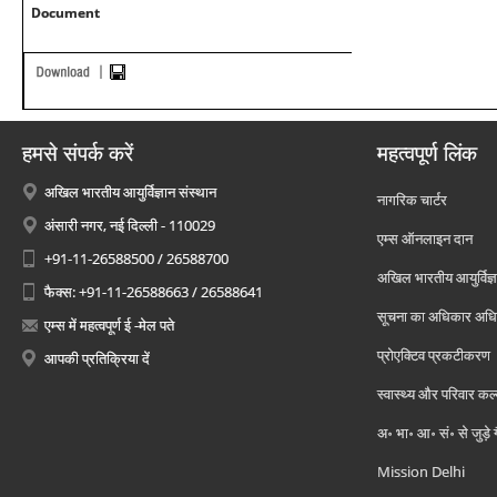
Document
हमसे संपर्क करें
महत्वपूर्ण लिंक
अखिल भारतीय आयुर्विज्ञान संस्थान
नागरिक चार्टर
अंसारी नगर, नई दिल्ली - 110029
एम्स ऑनलाइन दान
+91-11-26588500 / 26588700
अखिल भारतीय आयुर्विज्ञ
फैक्स: +91-11-26588663 / 26588641
सूचना का अधिकार अध
एम्स में महत्वपूर्ण ई -मेल पते
प्रोएक्टिव प्रकटीकरण
आपकी प्रतिक्रिया दें
स्वास्थ्य और परिवार कल
अ॰ भा॰ आ॰ सं॰ से जुड़े
Mission Delhi