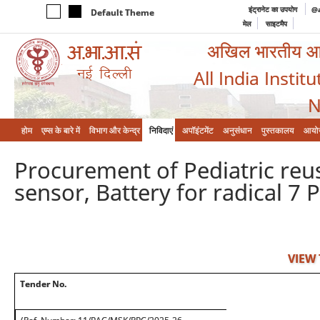
इंट्रानेट का उपयोग
@a
Default Theme
मेल
साइटमैप
अखिल भारतीय आयुर
All India Instit
N
होम
एम्‍स के बारे में
विभाग और केन्‍द्र
निविदाएं
अपॉइंटमेंट
अनुसंधान
पुस्तकालय
आयो
Procurement of Pediatric reu
sensor, Battery for radical 7
VIEW
Tender No.