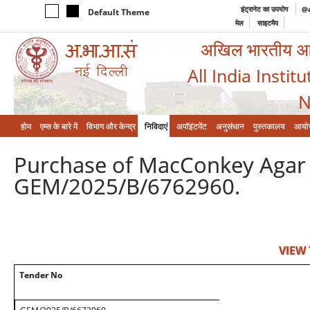
इंट्रानेट का उपयोग
@a
Default Theme
मेल
साइटमैप
अखिल भारतीय आयुर
All India Instit
N
होम
एम्‍स के बारे में
विभाग और केन्‍द्र
निविदाएं
अपॉइंटमेंट
अनुसंधान
पुस्तकालय
आयो
Purchase of MacConkey Agar a
GEM/2025/B/6762960.
VIEW
Tender No