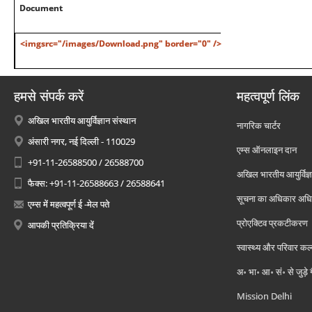
Document
<imgsrc="/images/Download.png" border="0" />
हमसे संपर्क करें
महत्वपूर्ण लिंक
अखिल भारतीय आयुर्विज्ञान संस्थान
नागरिक चार्टर
अंसारी नगर, नई दिल्ली - 110029
एम्स ऑनलाइन दान
+91-11-26588500 / 26588700
अखिल भारतीय आयुर्विज्ञ
फैक्स: +91-11-26588663 / 26588641
सूचना का अधिकार अध
एम्स में महत्वपूर्ण ई -मेल पते
प्रोएक्टिव प्रकटीकरण
आपकी प्रतिक्रिया दें
स्वास्थ्य और परिवार कल
अ॰ भा॰ आ॰ सं॰ से जुड़े
Mission Delhi