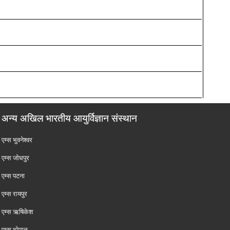
अन्य अखिल भारतीय आयुर्विज्ञान संस्थान
एम्‍स भुवनेश्वर
एम्‍स जोधपुर
एम्‍स पटना
एम्‍स रायपुर
एम्‍स ऋषिकेश
एम्‍स भोपाल