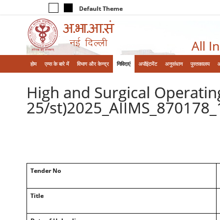
Default Theme
All I
होम
एम्‍स के बारे में
विभाग और केन्‍द्र
निविदाएं
अपॉइंटमेंट
अनुसंधान
पुस्तकालय
High and Surgical Operati
25/st)2025_AIIMS_870178_
Tender No
Title