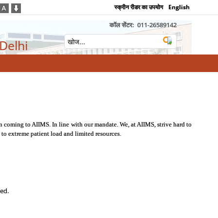
स्क्रीन रीडर का उपयोग
English
कॉल सेंटर:
011-26589142
 Delhi
n coming to AIIMS. In line with our mandate. We, at AIIMS, strive hard to
 to extreme patient load and limited resources.
sed.