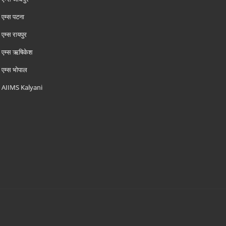
एम्‍स पटना
एम्‍स रायपुर
एम्‍स ऋषिकेश
एम्‍स भोपाल
AIIMS Kalyani