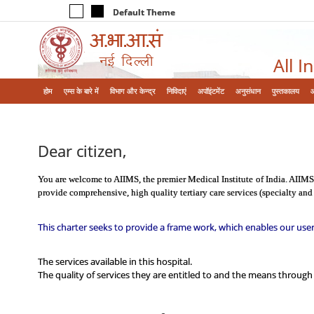
Default Theme
All I
होम
एम्‍स के बारे में
विभाग और केन्‍द्र
निविदाएं
अपॉइंटमेंट
अनुसंधान
पुस्तकालय
Dear citizen,
You are welcome to AIIMS, the premier Medical Institute of India. AIIMS 
provide comprehensive, high quality tertiary care services (specialty and
This charter seeks to provide a frame work, which enables our use
The services available in this hospital.
The quality of services they are entitled to and the means through 