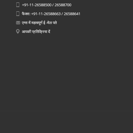
+91-11-26588500 / 26588700
फैक्स: +91-11-26588663 / 26588641
एम्स में महत्वपूर्ण ई -मेल पते
आपकी प्रतिक्रिया दें