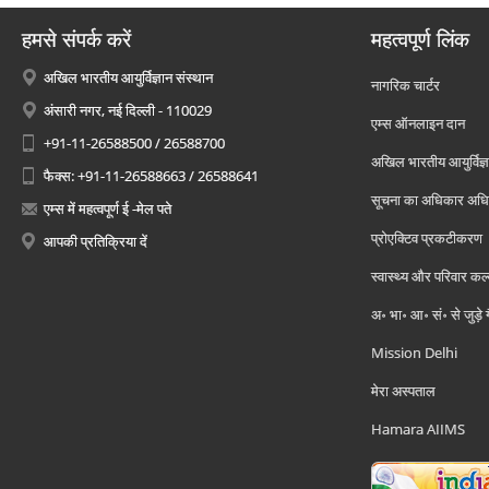
हमसे संपर्क करें
महत्वपूर्ण लिंक
अखिल भारतीय आयुर्विज्ञान संस्थान
नागरिक चार्टर
अंसारी नगर, नई दिल्ली - 110029
एम्स ऑनलाइन दान
+91-11-26588500 / 26588700
अखिल भारतीय आयुर्विज्ञ
फैक्स: +91-11-26588663 / 26588641
सूचना का अधिकार अध
एम्स में महत्वपूर्ण ई -मेल पते
प्रोएक्टिव प्रकटीकरण
आपकी प्रतिक्रिया दें
स्वास्थ्य और परिवार कल
अ॰ भा॰ आ॰ सं॰ से जुड़े
Mission Delhi
मेरा अस्पताल
Hamara AIIMS