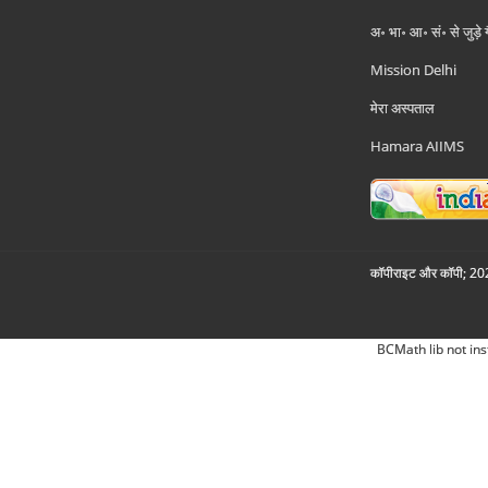
अ॰ भा॰ आ॰ सं॰ से जुड़े
Mission Delhi
मेरा अस्पताल
Hamara AIIMS
कॉपीराइट और कॉपी; 2026
BCMath lib not ins