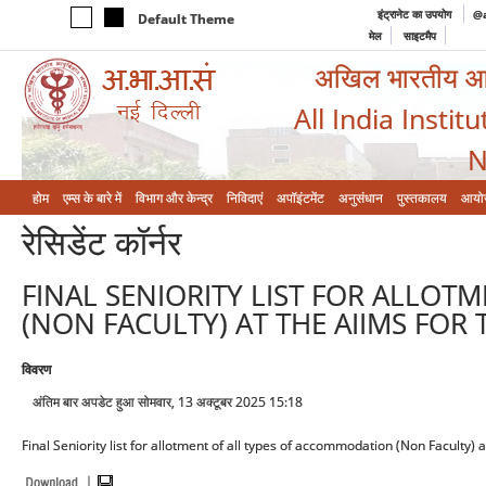
इंट्रानेट का उपयोग
@a
Default Theme
मेल
साइटमैप
अखिल भारतीय आयुर
All India Instit
N
होम
एम्‍स के बारे में
विभाग और केन्‍द्र
निविदाएं
अपॉइंटमेंट
अनुसंधान
पुस्तकालय
आयो
रेसिडेंट कॉर्नर
FINAL SENIORITY LIST FOR ALLO
(NON FACULTY) AT THE AIIMS FOR 
विवरण
अंतिम बार अपडेट हुआ सोमवार, 13 अक्टूबर 2025 15:18
Final Seniority list for allotment of all types of accommodation (Non Faculty) a