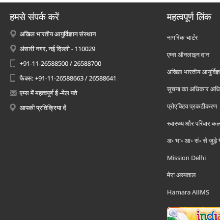
हमसे संपर्क करें
महत्वपूर्ण लिंक
अखिल भारतीय आयुर्विज्ञान संस्थान
नागरिक चार्टर
अंसारी नगर, नई दिल्ली - 110029
एम्स ऑनलाइन दान
+91-11-26588500 / 26588700
अखिल भारतीय आयुर्विज्ञ
फैक्स: +91-11-26588663 / 26588641
सूचना का अधिकार अध
एम्स में महत्वपूर्ण ई -मेल पते
प्रोएक्टिव प्रकटीकरण
आपकी प्रतिक्रिया दें
स्वास्थ्य और परिवार कल
अ॰ भा॰ आ॰ सं॰ से जुड़े
Mission Delhi
मेरा अस्पताल
Hamara AIIMS