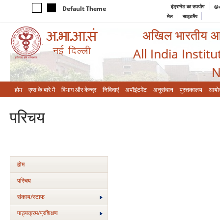
इंट्रानेट का उपयोग
@a
Default Theme
मेल
साइटमैप
अखिल भारतीय आयुर
All India Instit
N
होम
एम्‍स के बारे में
विभाग और केन्‍द्र
निविदाएं
अपॉइंटमेंट
अनुसंधान
पुस्तकालय
आयो
परिचय
होम
परिचय
संकाय/स्‍टाफ
पाठ्यक्रम/प्रशिक्षण