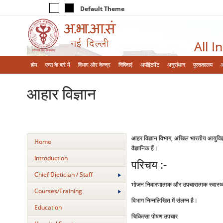
Default Theme
All I
होम
एम्‍स के बारे में
विभाग और केन्‍द्र
निविदाएं
अपॉइंटमेंट
अनुसंधान
पुस्तकालय
आहार विज्ञान
आहर विज्ञान विभाग, अखिल भारतीय आयुविज्ञान 
Home
वैज्ञानिक हैं।
Introduction
परिचय :-
Chief Dietician / Staff
भोजन निवारणात्‍मक और उपचारात्‍मक स्‍वास्‍थ्
Courses/Training
विभाग निम्‍नलिखित में संलग्‍न है।
Education
चिकित्‍सा पोषण उपचार