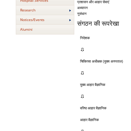
Hospital Services
प्रशासन और आहार सेवाएं
अध्‍यापन
Research
नुसंधान
Notices/Events
संगठन की रूपरेखा
Alumini
निदेशक
चिकित्‍सा अधीक्षक (मुख्‍य अस्‍पताल)
मुख्‍य आहार वैज्ञानिक
वरिष्‍ठ आहार वैज्ञानिक
आहार वैज्ञानिक