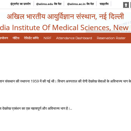
इंट्रानेट का उपयोग
@aiims.edu वेब मेल
@aiims.ac.in वेब मेल
साइटमैप
अखिल भारतीय आयुर्विज्ञान संस्थान, नई दिल्ली
ndia Institute Of Medical Sciences, New
आयोजन
नोटिस
रेसिडेंट कॉर्नर
NIRF
Attendance Dashboard
Reservation Roster
संसथान की स्‍थापना 1959 में की गई थी। विभाग अस्‍पताल की रोगी देखरेख सेवाओं के अविभाज्‍य भाग के रूप में
‍य देखरेख प्रबंधन का एक महत्‍वपूर्ण और अविभाज्‍य भाग है।..