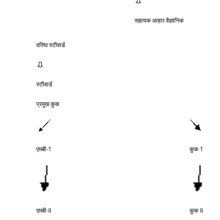
सहायक आहार वैज्ञानिक
वरिष्‍ठ स्‍टीवार्ड
स्‍टीवार्ड
प्रमुख कुक
एमबी-1
कुक 1
एमबी-II
कुक II