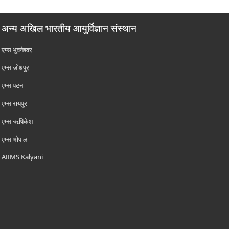
अन्य अखिल भारतीय आयुर्विज्ञान संस्थान
एम्‍स भुवनेश्वर
एम्‍स जोधपुर
एम्‍स पटना
एम्‍स रायपुर
एम्‍स ऋषिकेश
एम्‍स भोपाल
AIIMS Kalyani