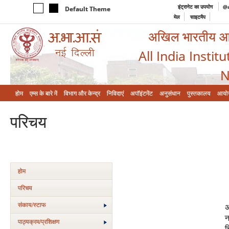
इंट्रानेट का उपयोग
@a
Default Theme
मेल
साइटमैप
अखिल भारतीय आयुर
All India Instit
N
होम
एम्‍स के बारे में
विभाग और केन्‍द्र
निविदाएं
अपॉइंटमेंट
अनुसंधान
पुस्तकालय
आयो
परिचय
होम
परिचय
संकाय/स्‍टाफ
अ
न
पाठ्यक्रम/प्रशिक्षण
च