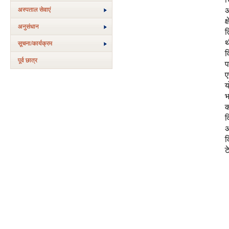
अस्‍पताल सेवाएं
अ
क
अनुसंधान
त
थ
सूचना/कार्यक्रम
व
पूर्व छात्र
प
ए
य
भ
क
व
अ
क
ट