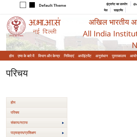
इंट्रानेट का उपयोग
@a
Default Theme
मेल
साइटमैप
अखिल भारतीय आयुर
All India Instit
N
होम
एम्‍स के बारे में
विभाग और केन्‍द्र
निविदाएं
अपॉइंटमेंट
अनुसंधान
पुस्तकालय
आयो
परिचय
होम
परिचय
संकाय/स्‍टाफ
पाठ्यक्रम/प्रशिक्षण