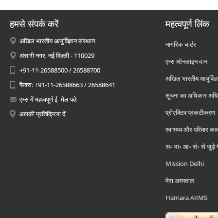
हमसे संपर्क करें
महत्वपूर्ण लिंक
अखिल भारतीय आयुर्विज्ञान संस्थान
नागरिक चार्टर
अंसारी नगर, नई दिल्ली - 110029
एम्स ऑनलाइन दान
+91-11-26588500 / 26588700
अखिल भारतीय आयुर्विज्ञ
फैक्स: +91-11-26588663 / 26588641
सूचना का अधिकार अध
एम्स में महत्वपूर्ण ई -मेल पते
प्रोएक्टिव प्रकटीकरण
आपकी प्रतिक्रिया दें
स्वास्थ्य और परिवार कल
अ॰ भा॰ आ॰ सं॰ से जुड़े
Mission Delhi
मेरा अस्पताल
Hamara AIIMS