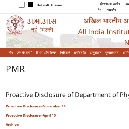
इंट्रानेट का उपयोग
@a
Default Theme
मेल
साइटमैप
अखिल भारतीय आयुर
All India Instit
N
होम
एम्‍स के बारे में
विभाग और केन्‍द्र
निविदाएं
अपॉइंटमेंट
अनुसंधान
पुस्तकालय
आयो
PMR
Proactive Disclosure of Department of Ph
Proactive Disclosure -November 14
Proactive Disclosure -April 15
Archive