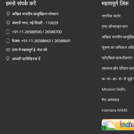
हमसे संपर्क करें
महत्वपूर्ण लिंक
अखिल भारतीय आयुर्विज्ञान संस्थान
नागरिक चार्टर
अंसारी नगर, नई दिल्ली - 110029
एम्स ऑनलाइन दान
+91-11-26588500 / 26588700
अखिल भारतीय आयुर्विज्ञ
फैक्स: +91-11-26588663 / 26588641
सूचना का अधिकार अध
एम्स में महत्वपूर्ण ई -मेल पते
प्रोएक्टिव प्रकटीकरण
आपकी प्रतिक्रिया दें
स्वास्थ्य और परिवार कल
अ॰ भा॰ आ॰ सं॰ से जुड़े
Mission Delhi
मेरा अस्पताल
Hamara AIIMS