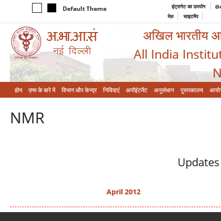
इंट्रानेट का उपयोग
@a
Default Theme
मेल
साइटमैप
अखिल भारतीय आयुर
All India Instit
N
होम
एम्‍स के बारे में
विभाग और केन्‍द्र
निविदाएं
अपॉइंटमेंट
अनुसंधान
पुस्तकालय
आयो
NMR
Updates 
April 2012