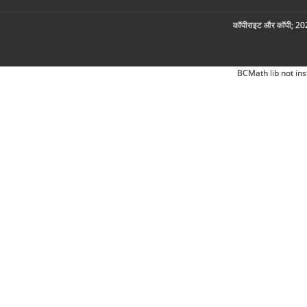
कॉपीराइट और कॉपी; 2026
BCMath lib not ins